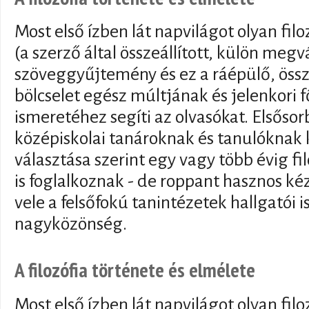
Most első ízben lát napvilágot olyan fil
(a szerző által összeállított, külön meg
szöveggyűjtemény és ez a ráépülő, össz
bölcselet egész múltjának és jelenkori 
ismeretéhez segíti az olvasókat. Elsőso
középiskolai tanároknak és tanulóknak k
választása szerint egy vagy több évig f
is foglalkoznak - de roppant hasznos k
vele a felsőfokú tanintézetek hallgatói 
nagyközönség.
A filozófia története és elmélete
Most első ízben lát napvilágot olyan fil