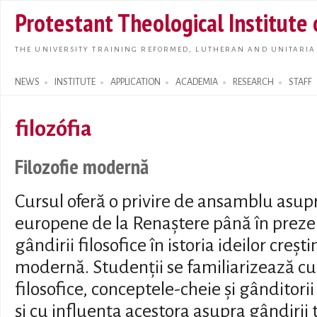
Skip t
Protestant Theological Institute
main
conte
THE UNIVERSITY TRAINING REFORMED, LUTHERAN AND UNITARIA
NEWS
INSTITUTE
APPLICATION
ACADEMIA
RESEARCH
STAFF
Search form
filozófia
Filozofie modernă
Cursul oferă o privire de ansamblu asupra 
europene de la Renaștere până în prezen
gândirii filosofice în istoria ideilor crești
modernă. Studenții se familiarizează cu
filosofice, conceptele-cheie și gânditori
și cu influența acestora asupra gândirii t