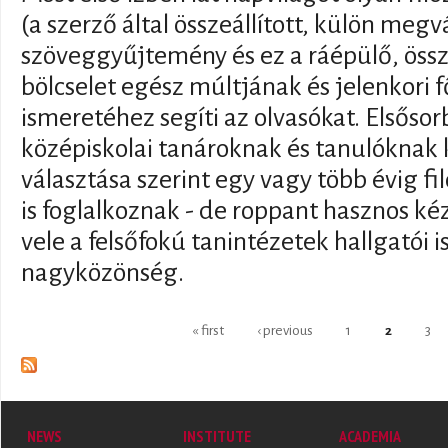
(a szerző által összeállított, külön meg
szöveggyűjtemény és ez a ráépülő, össz
bölcselet egész múltjának és jelenkori 
ismeretéhez segíti az olvasókat. Elsőso
középiskolai tanároknak és tanulóknak k
választása szerint egy vagy több évig f
is foglalkoznak - de roppant hasznos k
vele a felsőfokú tanintézetek hallgatói 
nagyközönség.
Pages
« first
‹ previous
1
2
3
NEWS
INSTITUTE
ACADEMIA