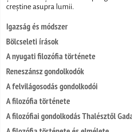
creștine asupra lumii.
Igazság és módszer
Bölcseleti írások
A nyugati filozófia története
Reneszánsz gondolkodók
A felvilágosodás gondolkodói
A filozófia története
A filozófiai gondolkodás Thalésztől Ga
A filozófia története és elmélete