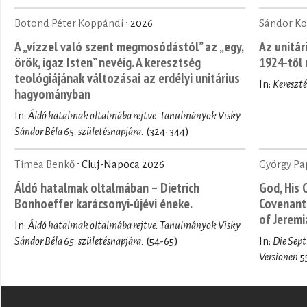
Botond Péter Koppándi
∙ 2026
Sándor Ko
A „vízzel való szent megmosódástól” az „egy,
Az unitár
örök, igaz Isten” nevéig. A keresztség
1924-től 
teológiájának változásai az erdélyi unitárius
In:
Kereszt
hagyományban
In:
Áldó hatalmak oltalmába rejtve. Tanulmányok Visky
Sándor Béla 65. születésnapjára.
(324-344)
Tímea Benkő
∙ Cluj-Napoca 2026
György Pa
Áldó hatalmak oltalmában – Dietrich
God, His
Bonhoeffer karácsonyi-újévi éneke.
Covenant.
of Jeremi
In:
Áldó hatalmak oltalmába rejtve. Tanulmányok Visky
Sándor Béla 65. születésnapjára.
(54-65)
In:
Die Sept
Versionen
5