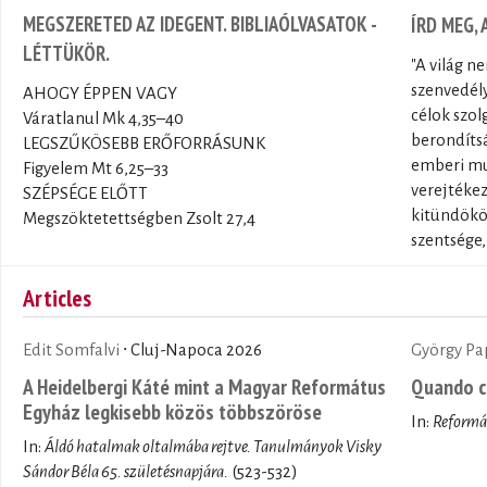
MEGSZERETED AZ IDEGENT. BIBLIAÓLVASATOK -
ÍRD MEG,
LÉTTÜKÖR.
"A világ n
szenvedély
AHOGY ÉPPEN VAGY
célok szol
Váratlanul Mk 4,35–40
berondítsá
LEGSZŰKÖSEBB ERŐFORRÁSUNK
emberi mun
Figyelem Mt 6,25–33
verejtékez
SZÉPSÉGE ELŐTT
kitündökö
Megszöktetettségben Zsolt 27,4
szentsége,
Articles
Edit Somfalvi
∙ Cluj-Napoca 2026
György Pa
A Heidelbergi Káté mint a Magyar Református
Quando c
Egyház legkisebb közös többszöröse
In:
Reformá
In:
Áldó hatalmak oltalmába rejtve. Tanulmányok Visky
Sándor Béla 65. születésnapjára.
(523-532)