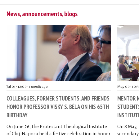
News, announcements, blogs
Jul 01 ∙ 12:09 ∙
1 month
ago
May 09 ∙ 10:3
COLLEAGUES, FORMER STUDENTS, AND FRIENDS
MENTOR M
HONOR PROFESSOR VISKY S. BÉLA ON HIS 65TH
STUDENTS
BIRTHDAY
INSTITUT
On June 26, the Protestant Theological Institute
On 8 May, 
of Cluj-Napoca held a festive celebration in honor
secondary 