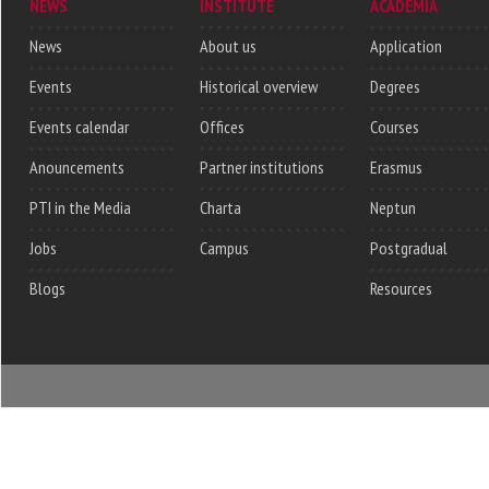
NEWS
INSTITUTE
ACADEMIA
News
About us
Application
Events
Historical overview
Degrees
Events calendar
Offices
Courses
Anouncements
Partner institutions
Erasmus
PTI in the Media
Charta
Neptun
Jobs
Campus
Postgradual
Blogs
Resources