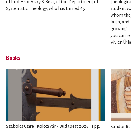
of Professor Visky S. Béla, of the Department of
theologica
Systematic Theology, who has turned 65.
student wa
whom they
faith, and
growing – 
you can re
Vivien Újl
Books
Szabolcs Czire ∙ Kolozsvár - Budapest 2026 ∙ 1 pp.
Sándor Bél