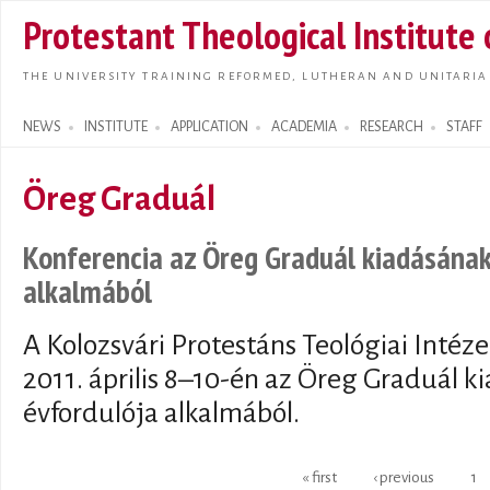
Skip t
Protestant Theological Institute
main
conte
THE UNIVERSITY TRAINING REFORMED, LUTHERAN AND UNITARIA
NEWS
INSTITUTE
APPLICATION
ACADEMIA
RESEARCH
STAFF
Search form
Öreg Graduál
Konferencia az Öreg Graduál kiadásának
alkalmából
A Kolozsvári Protestáns Teológiai Intéze
2011. április 8–10-én az Öreg Graduál k
évfordulója alkalmából.
Pages
« first
‹ previous
1