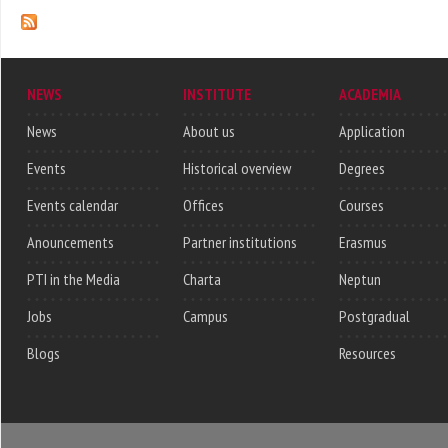
NEWS
INSTITUTE
ACADEMIA
News
About us
Application
Events
Historical overview
Degrees
Events calendar
Offices
Courses
Anouncements
Partner institutions
Erasmus
PTI in the Media
Charta
Neptun
Jobs
Campus
Postgradual
Blogs
Resources