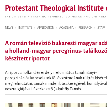
Skip t
Protestant Theological Institute
main
conte
THE UNIVERSITY TRAINING REFORMED, LUTHERAN AND UNITARIA
NEWS
INSTITUTE
APPLICATION
ACADEMIA
RESEARCH
STAFF
Search form
A román televízió bukaresti magyar ad
a holland-magyar peregrinus-találkozó
készített riportot
A riport a holland és erdélyi református tanulmányi-
peregrinációs kapcsolatok fél évszázadának tükrét kísérel
meg felmutatni, annak minden büszkeségével, homályával
nosztalgiájával. Szerkesztő: Jakabffy Tamás.