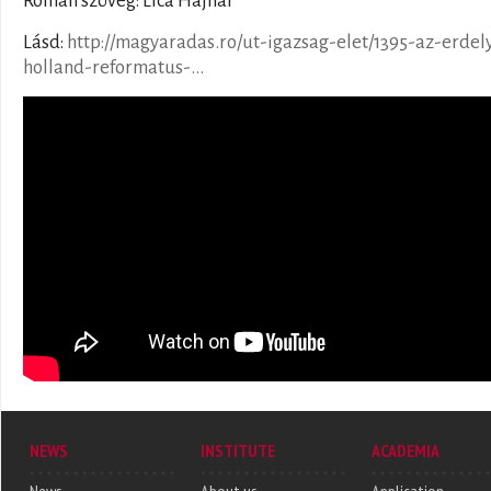
Román szöveg: Lică Hajnal
Lásd:
http://magyaradas.ro/ut-igazsag-elet/1395-az-erdely
holland-reformatus-...
NEWS
INSTITUTE
ACADEMIA
News
About us
Application