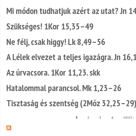
Mi módon tudhatjuk azért az utat? Jn 1
Szükséges! 1Kor 15,35–49
Ne félj, csak higgy! Lk 8,49–56
A Lélek elvezet a teljes igazágra. Jn 16
Az úrvacsora. 1Kor 11,23. skk
Hatalommal parancsol. Mk 1,23–26
Tisztaság és szentség (2Móz 32,25–29
1
2
3
4
next ›
Pages