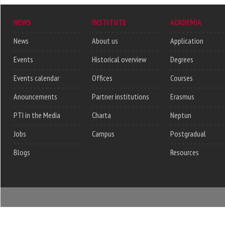
NEWS
INSTITUTE
ACADEMIA
News
About us
Application
Events
Historical overview
Degrees
Events calendar
Offices
Courses
Anouncements
Partner institutions
Erasmus
PTI in the Media
Charta
Neptun
Jobs
Campus
Postgradual
Blogs
Resources