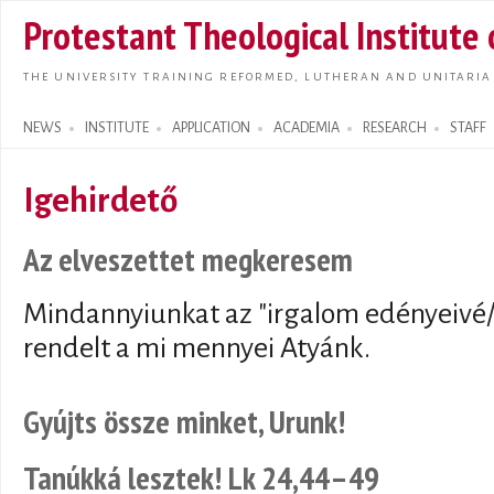
Skip t
Protestant Theological Institute
main
conte
THE UNIVERSITY TRAINING REFORMED, LUTHERAN AND UNITARIA
NEWS
INSTITUTE
APPLICATION
ACADEMIA
RESEARCH
STAFF
Search form
Igehirdető
Az elveszettet megkeresem
Mindannyiunkat az "irgalom edényeivé/
rendelt a mi mennyei Atyánk.
Gyújts össze minket, Urunk!
Tanúkká lesztek! Lk 24,44–49