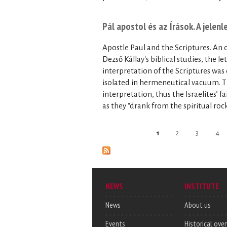
Pál apostol és az Írások. A jelen
Apostle Paul and the Scriptures. An 
Dezső Kállay's biblical studies, the l
interpretation of the Scriptures was d
isolated in hermeneutical vacuum. Th
interpretation, thus the Israelites’ 
as they “drank from the spiritual rock”
Pages
1
2
3
4
NEWS
INSTITUTE
News
About us
Events
Historical ove