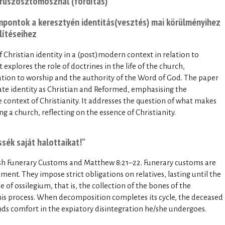
rüszosztomosznál (fordítás)
pontok a keresztyén identitás(vesztés) mai körülményihez
lítéseihez
 Christian identity in a (post)modern context in relation to
explores the role of doctrines in the life of the church,
ation to worship and the authority of the Word of God. The paper
ate identity as Christian and Reformed, emphasising the
he context of Christianity. It addresses the question of what makes
g a church, reflecting on the essence of Christianity.
ssék saját halottaikat!”
ish Funerary Customs and Matthew 8:21–22. Funerary customs are
nt. They impose strict obligations on relatives, lasting until the
 of ossilegium, that is, the collection of the bones of the
his process. When decomposition completes its cycle, the deceased
finds comfort in the expiatory disintegration he/she undergoes.