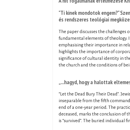
A hit fogalmának értelmezése Kh
"Ti kinek mondotok engem?" Szem
és rendszeres teológiai megköze
The paper discusses the challenges of
fundamental elements of theology. It 
emphasising their importance in rel
highlights the importance of corpor
significance of cultural identity in t
the church and the conditions of bein
„...hagyd, hogy a halottak elteme
“Let the Dead Bury Their Dead”. Jew
inseparable from the fifth commandme
end of a one-year period. The practice
deceased, marks the conclusion of t
is “survived”. The buried individual 