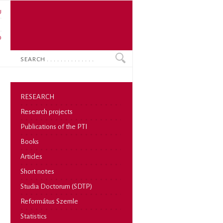
U
N
O
Search
RESEARCH
Research projects
Publications of the PTI
Books
Articles
Short notes
Studia Doctorum (SDTP)
Református Szemle
Statistics