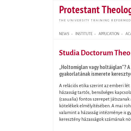
Protestant Theolog
THE UNIVERSITY TRAINING REFORMED
NEWS
INSTITUTE
APPLICATION
AC
Search form
Studia Doctorum Theol
„Holtomiglan vagy holtáiglan”? A
gyakorlatának ismerete kereszty
A relációs etika szerint az emberi lét
házasság tartós, bensőséges kapcsolat
(casualia) fontos szerepet játszanak 
kötelékek elmélyítésében. A mai roh
valamint a házasság intézménye is gy
keresztény házasságok számának nö