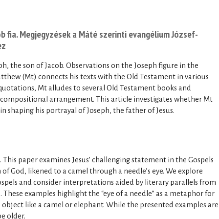
kób fia. Megjegyzések a Máté szerinti evangélium József-
ez
ph, the son of Jacob. Observations on the Joseph figure in the
tthew (Mt) connects his texts with the Old Testament in various
 quotations, Mt alludes to several Old Testament books and
 compositional arrangement. This article investigates whether Mt
n shaping his portrayal of Joseph, the father of Jesus.
 This paper examines Jesus’ challenging statement in the Gospels
of God, likened to a camel through a needle’s eye. We explore
Gospels and consider interpretations aided by literary parallels from
 These examples highlight the “eye of a needle” as a metaphor for
ge object like a camel or elephant. While the presented examples are
be older.