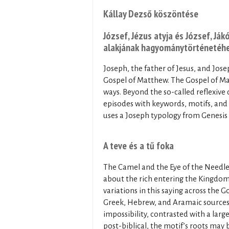
Kállay Dezső köszöntése
József, Jézus atyja és József, Já
alakjának hagyománytörténetéh
Joseph, the father of Jesus, and Jose
Gospel of Matthew. The Gospel of Ma
ways. Beyond the so-called reflexive
episodes with keywords, motifs, and
uses a Joseph typology from Genesis i
A teve és a tű foka
The Camel and the Eye of the Needle.
about the rich entering the Kingdom 
variations in this saying across the 
Greek, Hebrew, and Aramaic sources.
impossibility, contrasted with a lar
post-biblical, the motif’s roots may 