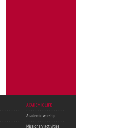
ACADEMIC LIFE
Academic worship
Missionary activities