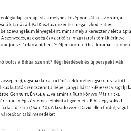
s teológiailag gazdag írás, amelynek középpontjában az öröm, a
való kitartás áll. Pál Krisztus önkéntes megalázkodását és
a be az evangélium lényegeként, mint amely a keresztény élet alapj
A szenvedés, az egység és az erkölcsi magatartás témáit érintve
aradjon szilárdan a hitben, és éljen örömteli bizalommal Istenben.
nő bölcs a Biblia szerint? Régi kérdések és új perspektívák
özösség régi, ugyanakkor a történészek körében gyakran vitatott
likus kutatók rendszerint a héber „anyja háza” kifejezést vizsgálják.
rbe: Gen 38,11; Én 3,4; 8,2, valamint a Ruth könyve. Már a ritka
ére utal, mégis érdemes felhívni a figyelmet a Biblia egy sokkal
fia lázadására (2Sám 20). A lázadó vezér Dávid ellen fordul, végül
 városában talál menedéket.