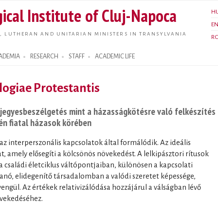
Skip to
ical Institute of Cluj-Napoca
H
main
E
content
, LUTHERAN AND UNITARIAN MINISTERS IN TRANSYLVANIA
R
ADEMIA
RESEARCH
STAFF
ACADEMIC LIFE
ogiae Protestantis
 jegyesbeszélgetés mint a házasságkötésre való felkészítés
én fiatal házasok körében
 az interperszonális kapcsolatok által formálódik. Az ideális
, amely elősegíti a kölcsönös növekedést. A lelkipásztori rítusok
a családi életciklus váltópontjaiban, különösen a kapcsolati
anó, elidegenítő társadalomban a valódi szeretet képessége,
engül. Az értékek relativizálódása hozzájárul a válságban lévő
vekedéséhez.