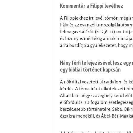
Kommentár a Filippi levélhez
A Filippiekhez írt levél tömör, mégi
hála és az evangélium szolgálatában 
felmagasztalását (Fil 2,6–11) mutatj
és bizonyos mértékig annak mintája. 
arra buzdítja a gyülekezetet, hogy m
Hány férfi lefejezésével lesz egy 
egy bibliai történet kapcsán
A nők által vezetett társadalom és k
kérdés. A téma iránt elkötelezett bib
Általában négy szöveghely kerül előté
előfordulás is a fogalom esetlegesség
beszédesebb történetére: Séba, Bíkri 
északra menekül, és Ábél-Bét-Maaká