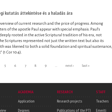
legi kutatás áttekintése és a haladás ára
overview of current research and the price of progress. Among
etters of the apostle Paul appear with special emphasis. Paul’s
eeply rooted in the active Scriptural tradition of his era, not
e Scriptures represented not just the written text but also its
faith was likened to both a solid foundation and spiritual sustenance,
 (1 Cor 10:4).
5
6
7
8
9
…
next ›
last »
ACADEMIA
RESEARCH
STAFF
Application
Research projects
Teachers
rview
Degrees
Publications of the PTI
Emeriti