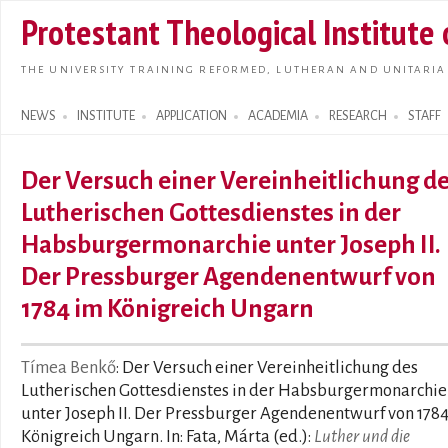
Skip t
Protestant Theological Institute
main
conte
THE UNIVERSITY TRAINING REFORMED, LUTHERAN AND UNITARIA
NEWS
INSTITUTE
APPLICATION
ACADEMIA
RESEARCH
STAFF
Search form
Der Versuch einer Vereinheitlichung d
Lutherischen Gottesdienstes in der
Habsburgermonarchie unter Joseph II.
Der Pressburger Agendenentwurf von
1784 im Königreich Ungarn
Tímea Benkő
: Der Versuch einer Vereinheitlichung des
Lutherischen Gottesdienstes in der Habsburgermonarchie
unter Joseph II. Der Pressburger Agendenentwurf von 178
Königreich Ungarn. In: Fata, Márta (ed.):
Luther und die