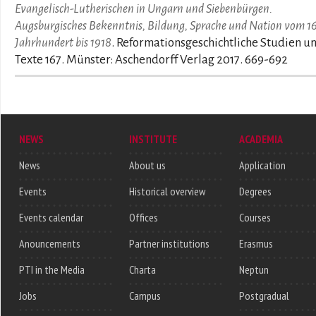
Evangelisch-Lutherischen in Ungarn und Siebenbürgen.
Augsburgisches Bekenntnis, Bildung, Sprache und Nation vom 16
Jahrhundert bis 1918
. Reformationsgeschichtliche Studien u
Texte 167. Münster: Aschendorff Verlag 2017. 669-692
NEWS
INSTITUTE
ACADEMIA
News
About us
Application
Events
Historical overview
Degrees
Events calendar
Offices
Courses
Anouncements
Partner institutions
Erasmus
PTI in the Media
Charta
Neptun
Jobs
Campus
Postgradual