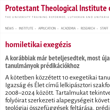
Skip t
Protestant Theological Institute
main
conte
THE UNIVERSITY TRAINING REFORMED, LUTHERAN AND UNITARIA
NEWS
INSTITUTE
APPLICATION
ACADEMIA
RESEARCH
STAFF
Search form
homiletikai exegézis
A korábbiak már beteljesedtek, most új
tanulmányok prédikációkhoz
A kötetben közzétett 10 exegetikai ta
Igazság és Élet című lelkipásztori szakf
2008–2024 között. Tartalmukat tekintve
folyóirat szerkezeti alapegységeit követ
teológiai összefüggések feltárása, prédi