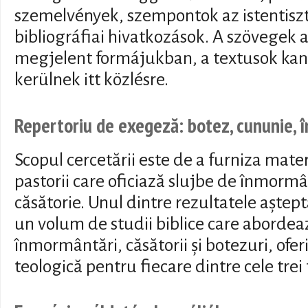
szemelvények, szempontok az istentiszte
bibliográfiai hivatkozások. A szövegek a
megjelent formájukban, a textusok kano
kerülnek itt közlésre.
Repertoriu de exegeză: botez, cununie,
Scopul cercetării este de a furniza mate
pastorii care oficiază slujbe de înmorm
căsătorie. Unul dintre rezultatele aștept
un volum de studii biblice care abordea
înmormântări, căsătorii și botezuri, ofe
teologică pentru fiecare dintre cele trei