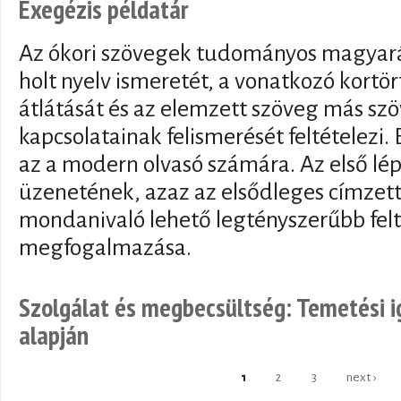
Exegézis példatár
Az ókori szövegek tudományos magyará
holt nyelv ismeretét, a vonatkozó kortö
átlátását és az elemzett szöveg más szö
kapcsolatainak felismerését feltételezi.
az a modern olvasó számára. Az első lép
üzenetének, azaz az elsődleges címzet
mondanivaló lehető legtényszerűbb felt
megfogalmazása.
Szolgálat és megbecsültség: Temetési i
alapján
1
2
3
next ›
Pages