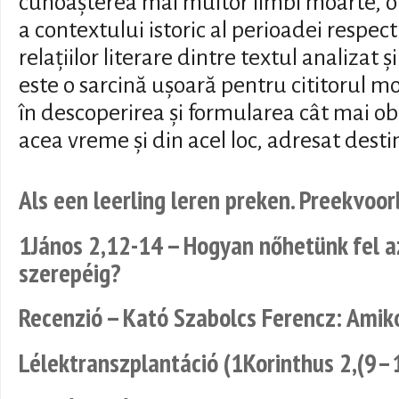
cunoașterea mai multor limbi moarte, o
a contextului istoric al perioadei respect
relațiilor literare dintre textul analizat ș
este o sarcină ușoară pentru cititorul m
în descoperirea și formularea cât mai ob
acea vreme și din acel loc, adresat destin
Als een leerling leren preken. Preekvoo
1János 2,12-14 -- Hogyan nőhetünk fel az
szerepéig?
Recenzió -- Kató Szabolcs Ferencz: Ami
Lélektranszplantáció (1Korinthus 2,(9