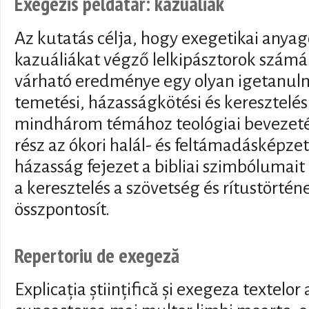
Exegézis példatár: kazuáliák
Az kutatás célja, hogy exegetikai anyago
kazuáliákat végző lelkipásztorok számár
várható eredménye egy olyan igetanul
temetési, házasságkötési és keresztelési
mindhárom témához teológiai bevezetés
rész az ókori halál- és feltámadásképzet
házasság fejezet a bibliai szimbólumait
a keresztelés a szövetség és rítustörtén
összpontosít.
Repertoriu de exegeză
Explicația științifică și exegeza textelo