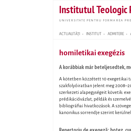
Institutul Teologic
UNIVERSITATE PENTRU FORMAREA PRE
ACTUALITĂȚI
INSTITUT
ADMITERE
Search form
homiletikai exegézis
A korábbiak már beteljesedtek, 
A kötetben közzétett 10 exegetikai t
szakfolyóiratban jelent meg 2008–20
szerkezeti alapegységeit követik: exe
prédikációvázlat, példák és szemelvé
bibliográfiai hivatkozások. A szöveg
kanonikus sorrendje szerint kerülnek 
Repertoriu de exegeză: botez, c