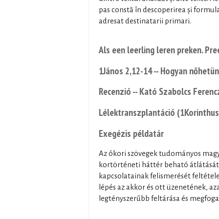
pas constă în descoperirea și formula
adresat destinatarii primari.
Als een leerling leren preken. Pr
1János 2,12-14 -- Hogyan nőhetünk
Recenzió -- Kató Szabolcs Feren
Lélektranszplantáció (1Korinthu
Exegézis példatár
Az ókori szövegek tudományos magya
kortörténeti háttér beható átlátását
kapcsolatainak felismerését feltétel
lépés az akkor és ott üzenetének, a
legtényszerűbb feltárása és megfog