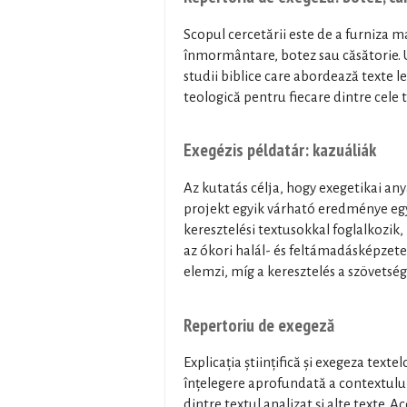
Scopul cercetării este de a furniza m
înmormântare, botez sau căsătorie. U
studii biblice care abordează texte l
teologică pentru fiecare dintre cele 
Exegézis példatár: kazuáliák
Az kutatás célja, hogy exegetikai an
projekt egyik várható eredménye egy
keresztelési textusokkal foglalkozik
az ókori halál- és feltámadásképzetek
elemzi, míg a keresztelés a szövetség
Repertoriu de exegeză
Explicația științifică și exegeza tex
înțelegere aprofundată a contextului i
dintre textul analizat și alte texte. 