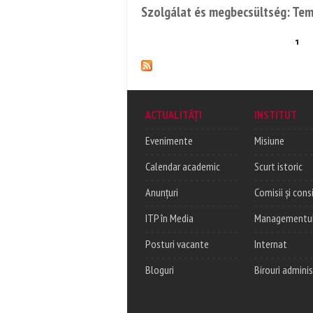
Szolgálat és megbecsültség: Teme
1
Pages
ACTUALITĂȚI
INSTITUT
Evenimente
Misiune
Calendar academic
Scurt istoric
Anunțuri
Comisii și consi
ITP în Media
Managementul c
Posturi vacante
Internat
Bloguri
Birouri adminis