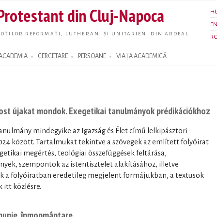
Skip to
 Protestant din Cluj-Napoca
H
main
E
content
OȚILOR REFORMAȚI, LUTHERANI ȘI UNITARIENI DIN ARDEAL
R
ACADEMIA
CERCETARE
PERSOANE
VIAȚA ACADEMICĂ
most újakat mondok. Exegetikai tanulmányok prédikációkhoz
anulmány mindegyike az Igazság és Élet című lelkipásztori
24 között. Tartalmukat tekintve a szövegek az említett folyóirat
getikai megértés, teológiai összefüggések feltárása,
nyek, szempontok az istentisztelet alakításához, illetve
ek a folyóiratban eredetileg megjelent formájukban, a textusok
itt közlésre.
ununie, înmonmântare