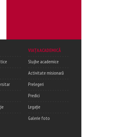
VIAȚA ACADEMICĂ
tice
Slujbe academice
Activitate misionară
rsitar
Prelegeri
Predici
ție
Legație
Galerie foto