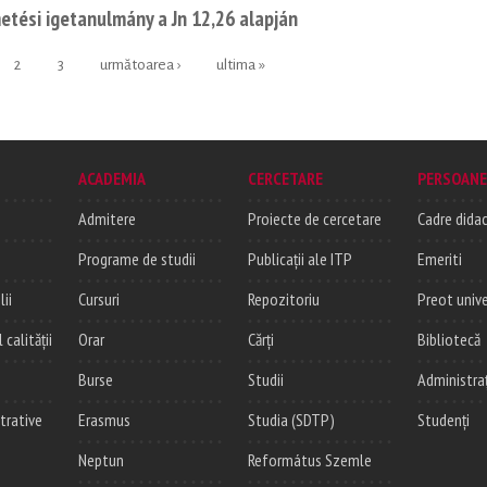
tési igetanulmány a Jn 12,26 alapján
2
3
următoarea ›
ultima »
ACADEMIA
CERCETARE
PERSOANE
Admitere
Proiecte de cercetare
Cadre didac
Programe de studii
Publicații ale ITP
Emeriti
lii
Cursuri
Repozitoriu
Preot unive
alității
Orar
Cărți
Bibliotecă
Burse
Studii
Administra
trative
Erasmus
Studia (SDTP)
Studenți
Neptun
Református Szemle