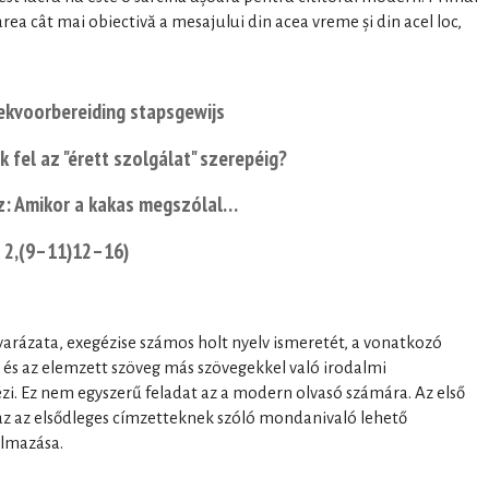
rea cât mai obiectivă a mesajului din acea vreme și din acel loc,
eekvoorbereiding stapsgewijs
 fel az "érett szolgálat" szerepéig?
cz: Amikor a kakas megszólal…
s 2,(9–11)12–16)
rázata, exegézise számos holt nyelv ismeretét, a vonatkozó
 és az elemzett szöveg más szövegekkel való irodalmi
ezi. Ez nem egyszerű feladat az a modern olvasó számára. Az első
zaz az elsődleges címzetteknek szóló mondanivaló lehető
almazása.