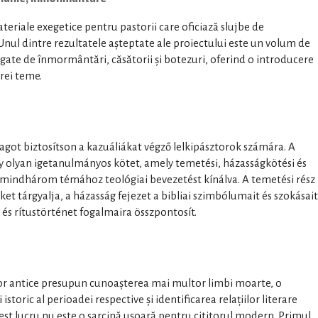
ateriale exegetice pentru pastorii care oficiază slujbe de
nul dintre rezultatele așteptate ale proiectului este un volum de
egate de înmormântări, căsătorii și botezuri, oferind o introducere
trei teme.
yagot biztosítson a kazuáliákat végző lelkipásztorok számára. A
 olyan igetanulmányos kötet, amely temetési, házasságkötési és
, mindhárom témához teológiai bevezetést kínálva. A temetési rész
et tárgyalja, a házasság fejezet a bibliai szimbólumait és szokásait
 és rítustörténet fogalmaira összpontosít.
telor antice presupun cunoașterea mai multor limbi moarte, o
storic al perioadei respective și identificarea relațiilor literare
Acest lucru nu este o sarcină ușoară pentru cititorul modern. Primul