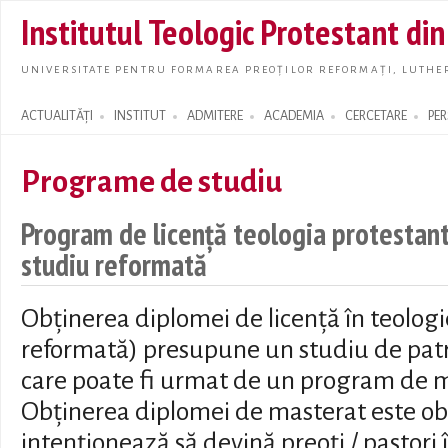
Skip t
Institutul Teologic Protestant di
main
conte
UNIVERSITATE PENTRU FORMAREA PREOȚILOR REFORMAȚI, LUTHER
ACTUALITĂȚI
INSTITUT
ADMITERE
ACADEMIA
CERCETARE
PE
Search form
Programe de studiu
Program de licență teologia protestantă
studiu reformată
Obținerea diplomei de licență în teologie
reformată) presupune un studiu de patr
care poate fi urmat de un program de m
Obținerea diplomei de masterat este obl
intenționează să devină preoți / pastori 