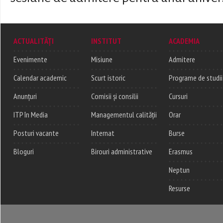
ACTUALITĂȚI
INSTITUT
ACADEMIA
Evenimente
Misiune
Admitere
Calendar academic
Scurt istoric
Programe de studii
Anunțuri
Comisii și consilii
Cursuri
ITP în Media
Managementul calității
Orar
Posturi vacante
Internat
Burse
Bloguri
Birouri administrative
Erasmus
Neptun
Resurse