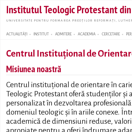
Skip t
Institutul Teologic Protestant di
main
conte
UNIVERSITATE PENTRU FORMAREA PREOȚILOR REFORMAȚI, LUTHER
ACTUALITĂȚI
INSTITUT
ADMITERE
ACADEMIA
CERCETARE
PE
Search form
Centrul Instituțional de Orientar
Misiunea noastră
Centrul instituțional de orientare în cari
Teologic Protestant oferă studenților și a
personalizat în dezvoltarea profesională ș
domeniul teologic și în ariile conexe. În
academică de dimensiuni reduse, valorif
apropiate pentru a oferi îndrumare adap