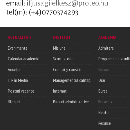
email:
ifjusagilelkesz@proteo.hu
tel(m): (+4)0770374293
ACTUALITĂȚI
INSTITUT
ACADEMIA
Evenimente
Misiune
Admitere
Calendar academic
Scurt istoric
Programe de studii
Anunțuri
Comisii și consilii
Cursuri
ITP în Media
Managementul calității
Orar
Posturi vacante
Internat
Burse
Bloguri
Birouri administrative
Erasmus
Neptun
Resurse