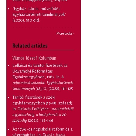
"Egyház, iskola, művelődés.
Egyháztörténeti tanulmányok"
(2020), 510 old.
More books ›
Related articles
Vilmos József Kolumbán
Lelkészi és tanítói fizetések az
Udvarhelyi Református
Egyházmegyében, 1782
. In:
A
reformáció századai. Egyháztörténeti
tanulmányok (12510)
(2022), 111-125
Tanítói fizetések a széki
egyházmegyében (17–18. század)
.
In:
Oktatás Erdélyben – az elmélettől
a gyakorlatig, a középkortól a 20.
századig
(2021), 115-146
Az 1786-os népiskolai reform és a
végrehajtása
. In:
Egyház, iskola,