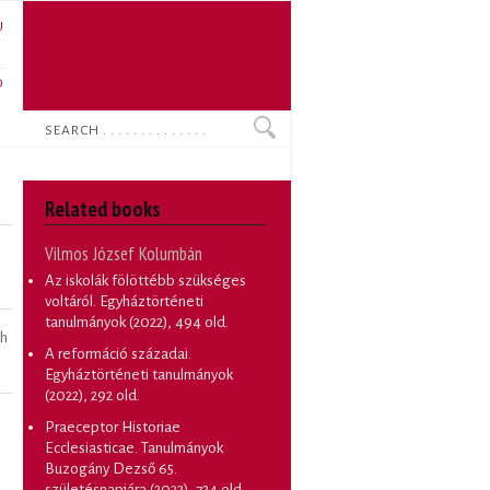
U
N
O
Search
Related books
Vilmos József Kolumbán
Az iskolák fölöttébb szükséges
voltáról. Egyháztörténeti
tanulmányok
(2022), 494 old.
ch
A reformáció századai.
Egyháztörténeti tanulmányok
(2022), 292 old.
Praeceptor Historiae
Ecclesiasticae. Tanulmányok
Buzogány Dezső 65.
születésnapjára
(2022), 724 old.