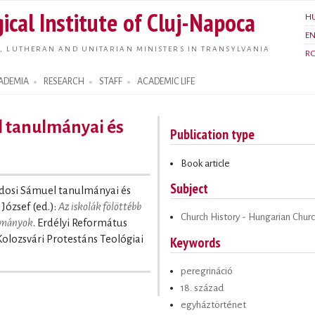
Skip to
ical Institute of Cluj-Napoca
H
main
E
content
, LUTHERAN AND UNITARIAN MINISTERS IN TRANSYLVANIA
R
ADEMIA
RESEARCH
STAFF
ACADEMIC LIFE
l tanulmányai és
Publication type
Book article
Subject
odosi Sámuel tanulmányai és
József (ed.):
Az iskolák fölöttébb
Church History - Hungarian Chur
ulmányok
. Erdélyi Református
Keywords
Kolozsvári Protestáns Teológiai
peregrináció
18. század
egyháztörténet