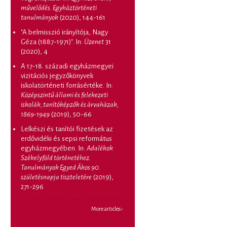
művelődés. Egyháztörténeti
tanulmányok
(2020), 144-161
"A belmisszió irányítója, Nagy
Géza (1887-1971)"
. In:
Üzenet
31
(2020), 4
A 17-18. századi egyházmegyei
vizitációs jegyzőkönyvek
iskolatörténeti forrásértéke
. In:
Középszintű állami és felekezeti
iskolák, tanítóképzők és árvaházak,
1869-1949
(2019), 50-66
Lelkészi és tanítói fizetések az
erdővidéki és sepsi református
egyházmegyében
. In:
Adalékok
Székelyföld történetéhez.
Tanulmányok Egyed Ákos 90.
születésnapja tiszteletére
(2019),
271-296
More articles ›