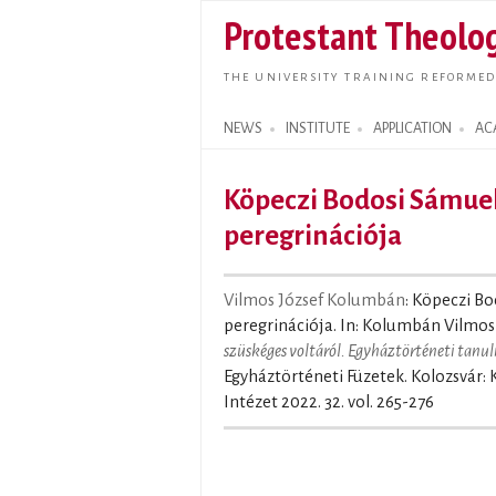
Protestant Theolog
THE UNIVERSITY TRAINING REFORMED
NEWS
INSTITUTE
APPLICATION
AC
Search form
Köpeczi Bodosi Sámue
peregrinációja
Vilmos József Kolumbán
: Köpeczi B
peregrinációja. In: Kolumbán Vilmos 
szüskéges voltáról. Egyháztörténeti tan
Egyháztörténeti Füzetek. Kolozsvár: 
Intézet 2022. 32. vol. 265-276