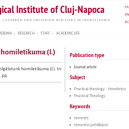
Skip to
ical Institute of Cluj-Napoca
H
main
E
content
, LUTHERAN AND UNITARIAN MINISTERS IN TRANSYLVANIA
R
ADEMIA
RESEARCH
STAFF
ACADEMIC LIFE
 homiletikuma (I.)
Publication type
Journal article
olgálatunk homiletikuma (I.). In:
. pp.
Subject
Practical theology - Homiletics
Practical Theology
Keywords
temetés
temetési prédikáció