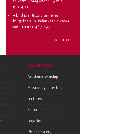
Keresztény Magvető
124 (2018),
390-403
Hibrid identitás a temetési
liturgiában
. In:
Vidimus enim stellam
eius...
(2014), 487-497
More articles ›
ACADEMIC LIFE
Academic worship
Missionary activities
pastor
Lectures
Sermons
on
Legation
Picture galery