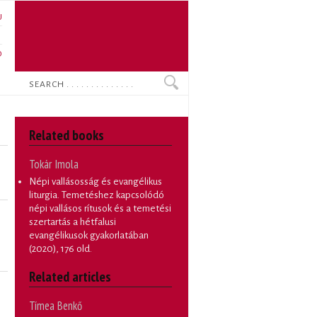
U
N
O
Search
Related books
Tokár Imola
Népi vallásosság és evangélikus
liturgia. Temetéshez kapcsolódó
népi vallásos rítusok és a temetési
szertartás a hétfalusi
evangélikusok gyakorlatában
(2020), 176 old.
Related articles
Tímea Benkő