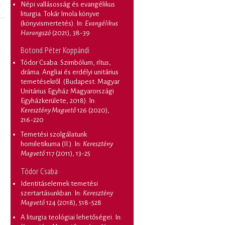
Népi vallásosság és evangélikus
liturgia. Tokár Imola könyve
(könyvismertetés)
. In:
Evangélikus
Harangszó
(2021), 38-39
Botond Péter Koppándi
Tódor Csaba: Szimbólum, rítus,
dráma. Angliai és erdélyi unitárius
temetésekről. (Budapest: Magyar
Unitárius Egyház Magyarországi
Egyházkerülete, 2018)
. In:
Keresztény Magvető
126 (2020),
216-220
Temetési szolgálatunk
homiletikuma (II.)
. In:
Keresztény
Magvető
117 (2011), 13-25
Tódor Csaba
Identitáselemek temetési
szertartásunkban
. In:
Keresztény
Magvető
124 (2018), 518-528
A liturgia teológiai lehetőségei
. In: