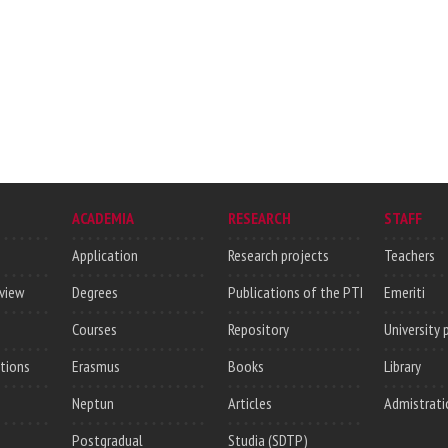
ACADEMIA
RESEARCH
STAFF
Application
Research projects
Teachers
rview
Degrees
Publications of the PTI
Emeriti
Courses
Repository
University 
utions
Erasmus
Books
Library
Neptun
Articles
Admistrati
Postgradual
Studia (SDTP)