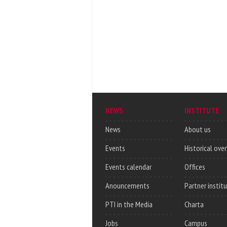
NEWS
INSTITUTE
News
About us
Events
Historical ove
Events calendar
Offices
Anouncements
Partner instit
PTI in the Media
Charta
Jobs
Campus