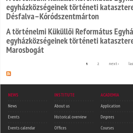
egyházközségeinek történeti katasztere
Désfalva–Kóródszentmárton
A történelmi Küküllői Református Egy
egyházközségeinek történeti katasztere 
Marosbogát
1
2
next ›
la
Pages
NEWS
INSTITUTE
ACADEMIA
News
About us
Application
Events
Historical overview
Degrees
Events calendar
Offices
Courses