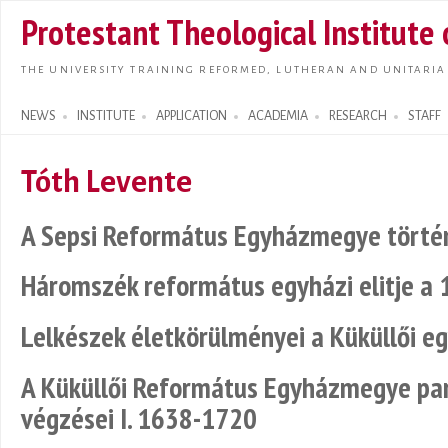
Skip t
Protestant Theological Institute
main
conte
THE UNIVERSITY TRAINING REFORMED, LUTHERAN AND UNITARIA
NEWS
INSTITUTE
APPLICATION
ACADEMIA
RESEARCH
STAFF
Search form
Tóth Levente
A Sepsi Református Egyházmegye történ
Háromszék református egyházi elitje a 
Lelkészek életkörülményei a Küküllői 
A Küküllői Református Egyházmegye parc
végzései I. 1638-1720