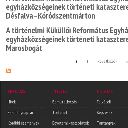
egyházközségeinek történeti katasztere
Désfalva–Kóródszentmárton
A történelmi Küküllői Református Egy
egyházközségeinek történeti katasztere 
Marosbogát
1
2
következő ›
u
Oldalak
AKTUÁLIS
INTÉZET
OKTATÁS
Hírek
Bemutatkozás
Felvételi
Eseménynaptár
Történet
Képzések
Korábbi események
Egyetemi kapcsolatok
Tantárgyak