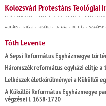
Ugrás
Kolozsvári Protestáns Teológiai I
tarta
ERDÉLY REFORMÁTUS, EVANGÉLIKUS ÉS UNITÁRIUS LELKÉSZKÉPZŐ
AKTUÁLIS
INTÉZET
FELVÉTELI
OKTATÁS
KUTATÁS
SZEMÉLYEK
Search form
Tóth Levente
A Sepsi Református Egyházmegye történ
Háromszék református egyházi elitje a 
Lelkészek életkörülményei a Küküllői 
A Küküllői Református Egyházmegye parc
végzései I. 1638-1720