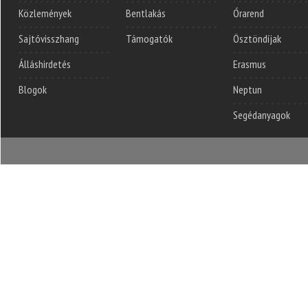
Közlemények
Bentlakás
Órarend
Sajtóvisszhang
Támogatók
Ösztöndíjak
Álláshirdetés
Erasmus
Blogok
Neptun
Segédanyagok