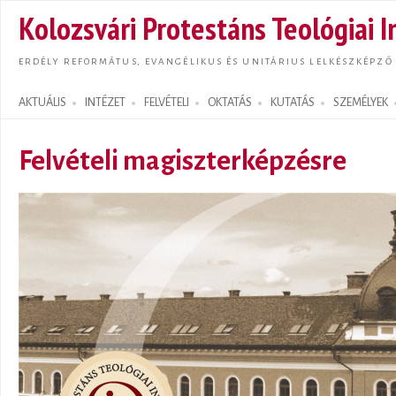
Ugrás
Kolozsvári Protestáns Teológiai I
tarta
ERDÉLY REFORMÁTUS, EVANGÉLIKUS ÉS UNITÁRIUS LELKÉSZKÉPZŐ
AKTUÁLIS
INTÉZET
FELVÉTELI
OKTATÁS
KUTATÁS
SZEMÉLYEK
Search form
Felvételi magiszterképzésre