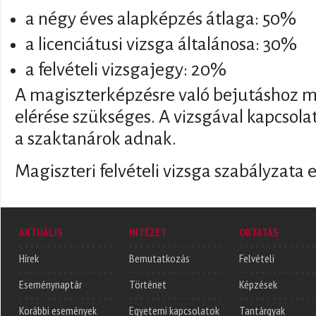
a négy éves alapképzés átlaga: 50%
a licenciátusi vizsga általánosa: 30%
a felvételi vizsgajegy: 20%
A magiszterképzésre való bejutáshoz
elérése szükséges. A vizsgával kapcsola
a szaktanárok adnak.
Magiszteri felvételi vizsga szabályzata 
AKTUÁLIS
INTÉZET
OKTATÁS
Hírek
Bemutatkozás
Felvételi
Eseménynaptár
Történet
Képzések
Korábbi események
Egyetemi kapcsolatok
Tantárgyak