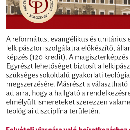
A református, evangélikus és unitáriu
lelkipásztori szolgálatra előkészítő, áll
képzés (120 kredit). A magiszterképzés 
Egyrészt lehetőséget biztosít a lelkipás
szükséges sokoldalú gyakorlati teológia
megszerzésére. Másrészt a választható 
ad arra, hogy a hallgató a rendelkezésre
elmélyült ismereteket szerezzen valame
teológiai diszciplína területén.
Felvételi vizsgára való beiratkozáshoz