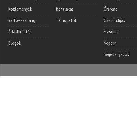
Közlemények
Bentlakás
Órarend
Sajtóvisszhang
Támogatók
Ösztöndíjak
Álláshirdetés
Erasmus
Blogok
Neptun
Segédanyagok