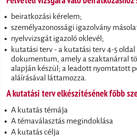
beiratkozási kérelem;
személyazonossági igazolvány másola
nyelvvizsgát igazoló oklevél;
kutatási terv - a kutatási terv 4-5 olda
dokumentum, amely a szaktanárral tö
alapján készül; a leadott nyomtatott p
aláírásával láttamozza.
A kutatási terv elkészítésének főbb s
A kutatás témája
A témaválasztás megindoklása
A kutatás célja