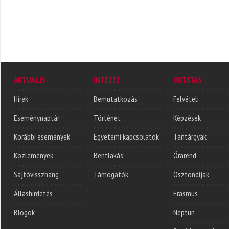
AKTUÁLIS
INTÉZET
OKTATÁS
Hírek
Bemutatkozás
Felvételi
Eseménynaptár
Történet
Képzések
Korábbi események
Egyetemi kapcsolatok
Tantárgyak
Közlemények
Bentlakás
Órarend
Sajtóvisszhang
Támogatók
Ösztöndíjak
Álláshirdetés
Erasmus
Blogok
Neptun