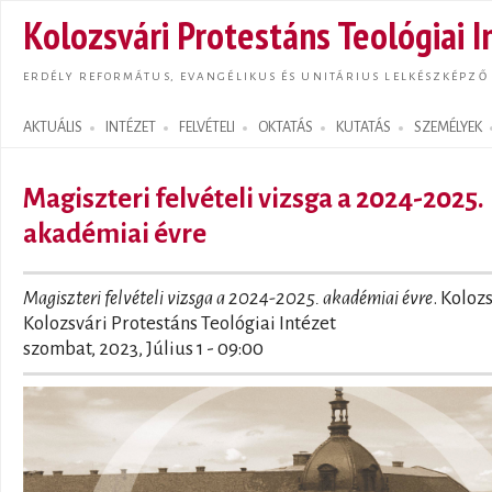
Ugrás
Kolozsvári Protestáns Teológiai I
tarta
ERDÉLY REFORMÁTUS, EVANGÉLIKUS ÉS UNITÁRIUS LELKÉSZKÉPZŐ
AKTUÁLIS
INTÉZET
FELVÉTELI
OKTATÁS
KUTATÁS
SZEMÉLYEK
Search form
Magiszteri felvételi vizsga a 2024-2025.
akadémiai évre
Magiszteri felvételi vizsga a 2024-2025. akadémiai évre
. Koloz
Kolozsvári Protestáns Teológiai Intézet
szombat, 2023, Július 1 - 09:00