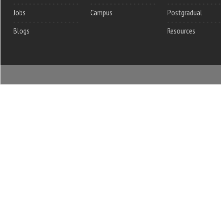
Jobs
Campus
Postgradual
Blogs
Resources