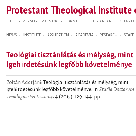
Skip t
Protestant Theological Institute
main
conte
THE UNIVERSITY TRAINING REFORMED, LUTHERAN AND UNITARIA
NEWS
INSTITUTE
APPLICATION
ACADEMIA
RESEARCH
STAFF
Search form
Teológiai tisztánlátás és mélység, mint
igehirdetésünk legfőbb követelménye
Zoltán Adorjáni
: Teológiai tisztánlátás és mélység, mint
igehirdetésünk legfőbb követelménye. In:
Studia Doctorum
Theologiae Protestantis
4 (2013), 129-144. pp.