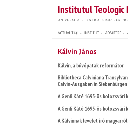
Institutul Teologic
UNIVERSITATE PENTRU FORMAREA PRE
ACTUALITĂȚI
INSTITUT
ADMITERE
Search form
Kálvin János
Kálvin, a búvópatak-reformátor
Bibliotheca Calviniana Transylvan
Calvin-Ausgaben in Siebenbürgen
A Genfi Káté 1695-ös kolozsvári 
A Genfi Káté 1695-ös kolozsvári 
A Kálvinnak levelet író magyarról