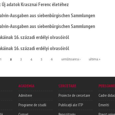
: Új adatok Krasznai Ferenc életéhez
 Calvin-Ausgaben aus siebenbürgischen Sammlungen
 Calvin-Ausgaben aus siebenbürgischen Sammlungen
káinak 16. századi erdélyi olvasóiról
káinak 16. századi erdélyi olvasóiról
1
2
3
4
5
6
următoarea ›
ultima »
ACADEMIA
CERCETARE
PERSOANE
Admitere
Proiecte de cercetare
Cadre didac
Programe de studii
Publicații ale ITP
Emeriti
lii
Cursuri
Repozitoriu
Preot unive