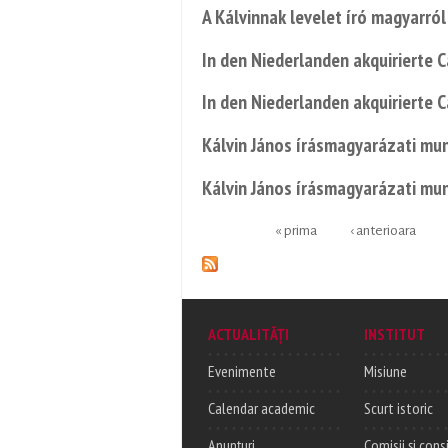
A Kálvinnak levelet író magyarról
In den Niederlanden akquirierte
In den Niederlanden akquirierte
Kálvin János írásmagyarázati mun
Kálvin János írásmagyarázati mun
« prima
‹ anterioara
Pages
ACTUALITĂȚI
INSTITUT
Evenimente
Misiune
Calendar academic
Scurt istoric
Anunțuri
Comisii și consi