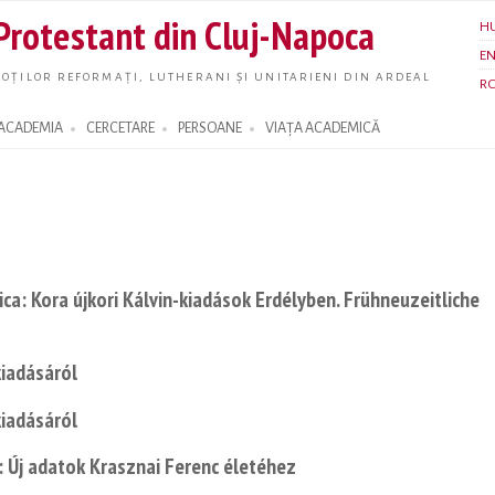
Skip to
 Protestant din Cluj-Napoca
H
main
E
content
OȚILOR REFORMAȚI, LUTHERANI ȘI UNITARIENI DIN ARDEAL
R
ACADEMIA
CERCETARE
PERSOANE
VIAȚA ACADEMICĂ
ica: Kora újkori Kálvin-kiadások Erdélyben. Frühneuzeitliche
kiadásáról
kiadásáról
: Új adatok Krasznai Ferenc életéhez