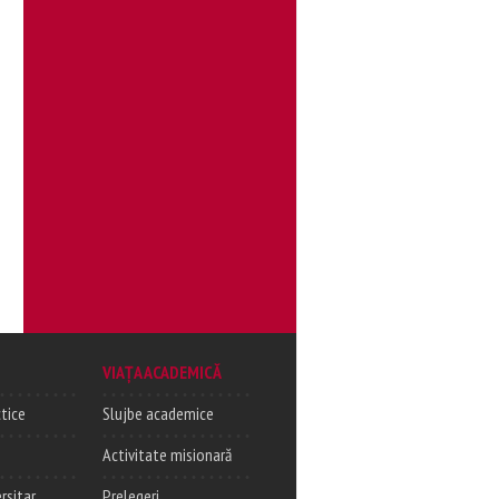
VIAȚA ACADEMICĂ
tice
Slujbe academice
Activitate misionară
rsitar
Prelegeri