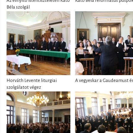
Az évnyitó istentiszteleten Kató
Kató Béla református püspö
Béla szolgál
Horváth Levente liturgiai
A vegyeskar a Gaudeamust é
szolgálatot végez