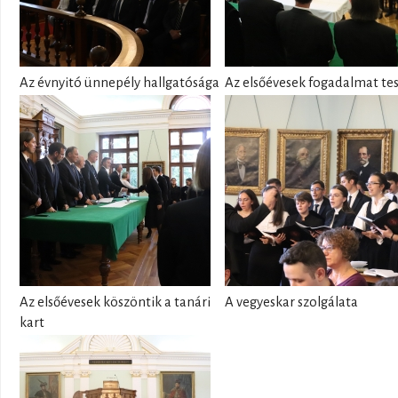
Az évnyitó ünnepély hallgatósága
Az elsőévesek fogadalmat te
Az elsőévesek köszöntik a tanári
A vegyeskar szolgálata
kart