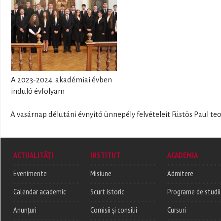
A 2023-2024. akadémiai évben
induló évfolyam
A vasárnap délutáni évnyitó ünnepély felvételeit Füstös Paul teo
ACTUALITĂȚI
INSTITUT
ACADEMIA
Evenimente
Misiune
Admitere
Calendar academic
Scurt istoric
Programe de studii
Anunțuri
Comisii și consilii
Cursuri