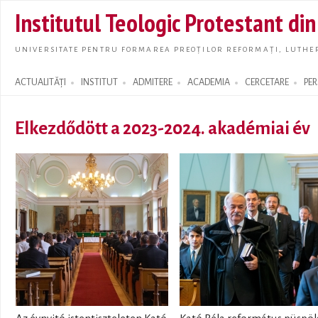
Skip t
Institutul Teologic Protestant di
main
conte
UNIVERSITATE PENTRU FORMAREA PREOȚILOR REFORMAȚI, LUTHER
ACTUALITĂȚI
INSTITUT
ADMITERE
ACADEMIA
CERCETARE
PE
Search form
Elkezdődött a 2023-2024. akadémiai év