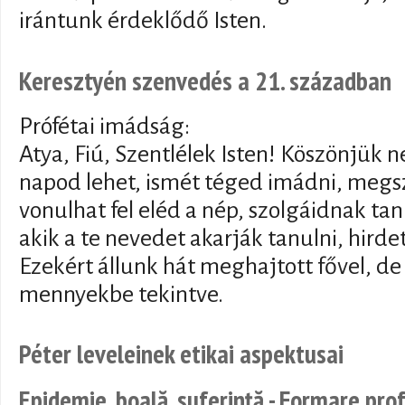
irántunk érdeklődő Isten.
Keresztyén szenvedés a 21. században
Prófétai imádság:
Atya, Fiú, Szentlélek Isten! Köszönjük n
napod lehet, ismét téged imádni, megszó
vonulhat fel eléd a nép, szolgáidnak tan
akik a te nevedet akarják tanulni, hirde
Ezekért állunk hát meghajtott fővel, de
mennyekbe tekintve.
Péter leveleinek etikai aspektusai
Epidemie, boală, suferință - Formare pro