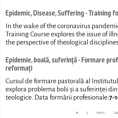
Epidemic, Disease, Suffering - Training 
In the wake of the coronavirus pandemic
Training Course explores the issue of ill
the perspective of theological discipline
Epidemie, boală, suferință - Formare pro
reformați
Cursul de formare pastorală al Institutu
explora problema bolii și a suferinței din
teologice. Data formării profesionale:
7-
Pages
1
2
next ›
la