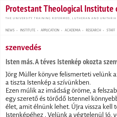
Skip t
Protestant Theological Institute
main
conte
THE UNIVERSITY TRAINING REFORMED, LUTHERAN AND UNITARIA
NEWS
INSTITUTE
APPLICATION
ACADEMIA
RESEARCH
STAFF
Search form
szenvedés
Isten más. A téves Istenkép okozta szenv
Jörg Müller könyve felismerteti velünk 
a tiszta Istenkép a szívünkben.
Ezen múlik az imádság öröme, a felszaba
egy szerető és törődő Istennel könnyeb
élet, amit élnünk lehet. Újra vissza kell 
Istenképéhez . Velünk a végtelenül jó, 