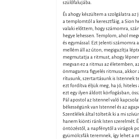
szülőfalujába.
És ahogy készültem a szolgálatra az 
a templomtól a keresztfáig, a Sion h
valaki előttem, hogy számomra, szá
hegye lehessen. Templom, ahol megé
és egymással. Ezt jelenti számomra a
mellém áll az úton, megigazítja léptei
megmutatja a ritmust, ahogy lépnem 
megvan ez a ritmus az életemben, az I
önmagamra figyelés ritmusa, akkor a r
rítusunk, szertartásunk is Istennek t
ezt fordítva éljük meg, ha jó, hiteles a 
ezt egy ilyen áldott körfogásban, ös
Pál apostol az Istennel való kapcsolat
békességünk van Istennel és az agap
Szentlélek által töltetik ki a mi szí
hanem kiönti ránk Isten szerelmét. É
öntözéstől, a napfénytől a virágok 
gyümölcsfák teremnek, így lehet a 