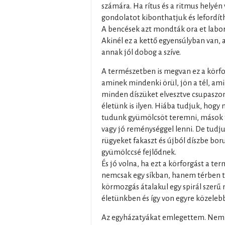
számára. Ha rítus és a ritmus helyén 
gondolatot kibonthatjuk és lefordít
A bencések azt mondták ora et labor
Akinél ez a kettő egyensúlyban van, 
annak jól dobog a szíve.
A természetben is megvan ez a körf
aminek mindenki örül, jön a tél, amik
minden díszüket elvesztve csupaszon 
életünk is ilyen. Hiába tudjuk, hogy
tudunk gyümölcsöt teremni, mások fe
vagy jó reménységgel lenni. De tudju
rügyeket fakaszt és újból díszbe boru
gyümölccsé fejlődnek.
És jó volna, ha ezt a körforgást a t
nemcsak egy síkban, hanem térben tu
körmozgás átalakul egy spirál szerű
életünkben és így von egyre közele
Az egyházatyákat emlegettem. Nem 