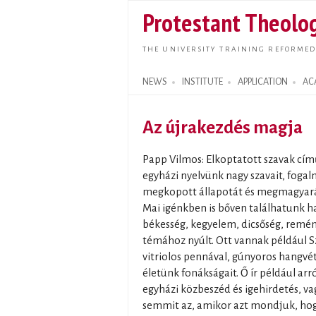
Protestant Theolog
THE UNIVERSITY TRAINING REFORMED
NEWS
INSTITUTE
APPLICATION
AC
Search form
Az újrakezdés magja
Papp Vilmos: Elkoptatott szavak cím
egyházi nyelvünk nagy szavait, fogal
megkopott állapotát és megmagyaráz
Mai igénkben is bőven találhatunk h
békesség, kegyelem, dicsőség, remény
témához nyúlt. Ott vannak például Sz
vitriolos pennával, gúnyoros hangvéte
életünk fonákságait. Ő ír például arr
egyházi közbeszéd és igehirdetés, v
semmit az, amikor azt mondjuk, hogy