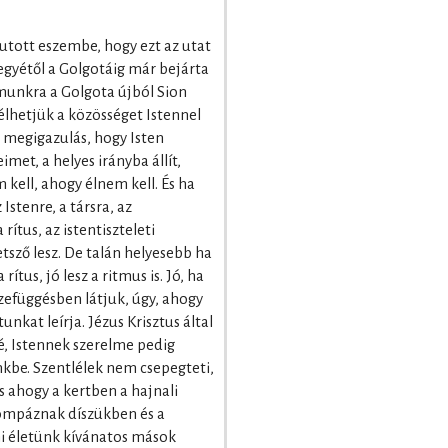
jutott eszembe, hogy ezt az utat
egyétől a Golgotáig már bejárta
munkra a Golgota újból Sion
lhetjük a közösséget Istennel
 megigazulás, hogy Isten
met, a helyes irányba állít,
kell, ahogy élnem kell. És ha
stenre, a társra, az
ítus, az istentiszteleti
etsző lesz. De talán helyesebb ha
rítus, jó lesz a ritmus is. Jó, ha
szefüggésben látjuk, úgy, ahogy
unkat leírja. Jézus Krisztus által
é, Istennek szerelme pedig
vünkbe. Szentlélek nem csepegteti,
s ahogy a kertben a hajnali
pompáznak díszükben és a
mi életünk kívánatos mások