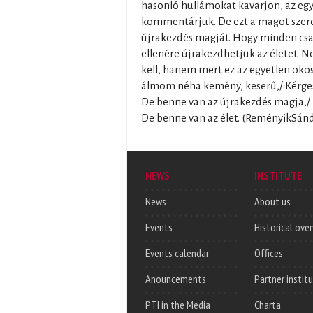
hasonló hullámokat kavarjon, az egy
kommentárjuk. De ezt a magot szere
újrakezdés magját. Hogy minden cs
ellenére újrakezdhetjük az életet. 
kell, hanem mert ez az egyetlen oko
álmom néha kemény, keserű,/ Kérges,
De benne van az újrakezdés magja,/ 
De benne van az élet. (ReményikSá
NEWS
INSTITUTE
News
About us
Events
Historical ove
Events calendar
Offices
Anouncements
Partner instit
PTI in the Media
Charta