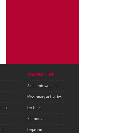
ACADEMIC LIFE
Academic worship
Missionary activities
pastor
Lectures
Sermons
on
Legation