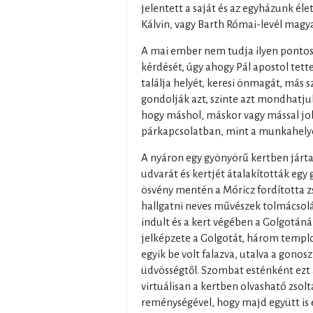
jelentett a saját és az egyházunk élet
Kálvin, vagy Barth Római-levél mag
A mai ember nem tudja ilyen ponto
kérdését, úgy ahogy Pál apostol tette
találja helyét, keresi önmagát, más 
gondolják azt, szinte azt mondhatjuk
hogy máshol, máskor vagy mással jo
párkapcsolatban, mint a munkahely
A nyáron egy gyönyörű kertben járta
udvarát és kertjét átalakították egy 
ösvény mentén a Móricz fordította zs
hallgatni neves művészek tolmácsol
indult és a kert végében a Golgotáná
jelképzete a Golgotát, három templ
egyik be volt falazva, utalva a gonosz
üdvösségtől. Szombat esténként ezt a
virtuálisan a kertben olvasható zso
reménységével, hogy majd együtt is