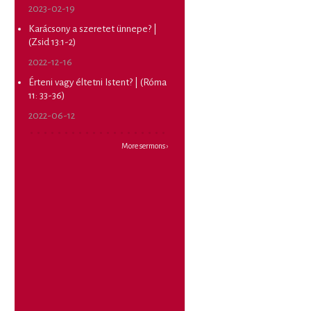
2023-02-19
Karácsony a szeretet ünnepe? |
(Zsid 13:1-2)
2022-12-16
Érteni vagy éltetni Istent? | (Róma
11: 33-36)
2022-06-12
More sermons ›