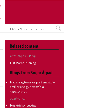
U
N
O
Search
Related content
2025-04-15 - 15:59
Just Went Running...
Blogs from Sógor Árpád
Házasságtörés és paráznaság –
amikor a vágy elveszíti a
kapcsolatot
2026-01-21
Húsvéti konceptus