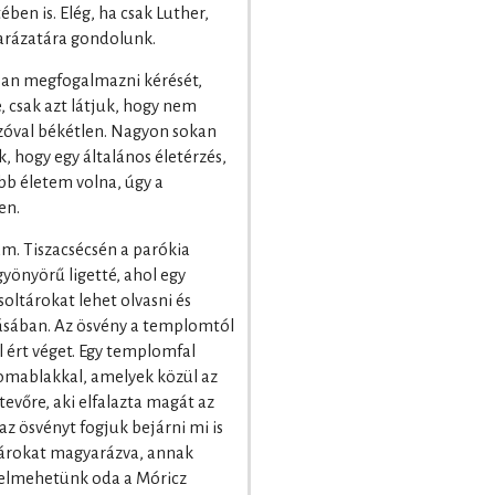
ében is. Elég, ha csak Luther,
yarázatára gondolunk.
san megfogalmazni kérését,
, csak azt látjuk, hogy nem
szóval békétlen. Nagyon sokan
, hogy egy általános életérzés,
bb életem volna, úgy a
en.
m. Tiszacsécsén a parókia
gyönyörű ligetté, ahol egy
oltárokat lehet olvasni és
ásában. Az ösvény a templomtól
l ért véget. Egy templomfal
omablakkal, amelyek közül az
tevőre, aki elfalazta magát az
z ösvényt fogjuk bejárni mi is
ltárokat magyarázva, annak
 elmehetünk oda a Móricz