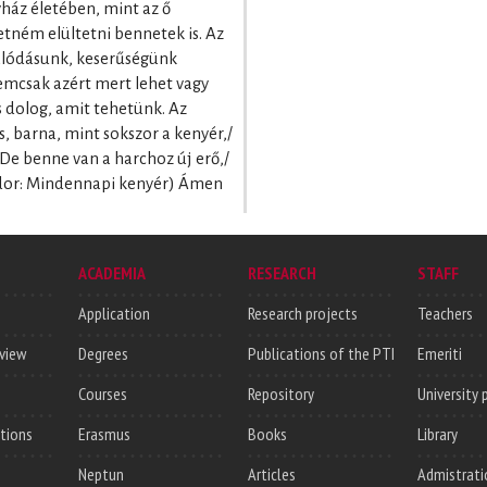
ház életében, mint az ő
tném elültetni bennetek is. Az
alódásunk, keserűségünk
Nemcsak azért mert lehet vagy
s dolog, amit tehetünk. Az
 barna, mint sokszor a kenyér,/
De benne van a harchoz új erő,/
ndor: Mindennapi kenyér) Ámen
ACADEMIA
RESEARCH
STAFF
Application
Research projects
Teachers
rview
Degrees
Publications of the PTI
Emeriti
Courses
Repository
University 
utions
Erasmus
Books
Library
Neptun
Articles
Admistrati