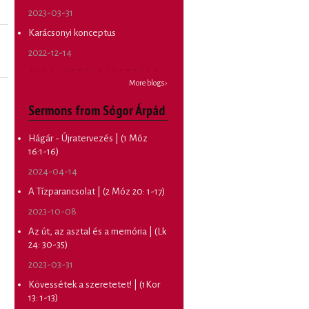
2023-03-31
Karácsonyi konceptus
2022-12-14
More blogs ›
Sermons from Sógor Árpád
Hágár - Újratervezés | (1 Móz
16:1-16)
2024-04-14
A Tízparancsolat | (2 Móz 20: 1-17)
2023-10-08
Az út, az asztal és a memória | (Lk
24: 30-35)
2023-03-31
Kövessétek a szeretetet! | (1Kor
13: 1-13)