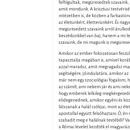
felhígultak, megüresedtek szavaink,
amit mondunk. A krisztusi testvérisé
intézetben is, de közben a farkastör
az életünkért, életterünkért. És nagy
megüresedett szavaink arról árulko
beszédünkkel van baj, hanem a mi le
szavaink, de mi magunk is megürese
Amikor az ember fokozatosan feszült
tapasztalja magában is, amivel korá
azzal maradsz, amit megragadsz ma
segítségére, jóindulatára, amikor az
már nem egy szociológiai fogalom, h
az számít, ami nekem jár és ami neke
hogy emberek lelkileg megkérgesed
elidegenednek, amikor egyéni és kö
látszanak a halál csókjai, mint az éle
apostollal együtt felsóhajtani: Ó, é
szabadít meg e halálnak testéből? V
a Római levelet kezdték el magyaráz