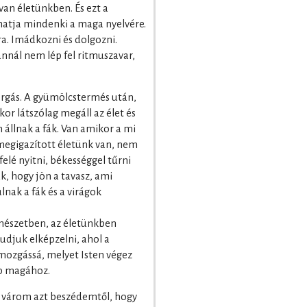
van életünkben. És ezt a
hatja mindenki a maga nyelvére.
a. Imádkozni és dolgozni.
annál nem lép fel ritmuszavar,
orgás. A gyümölcstermés után,
or látszólag megáll az élet és
állnak a fák. Van amikor a mi
 megigazított életünk van, nem
lé nyitni, békességgel tűrni
k, hogy jön a tavasz, ami
lnak a fák és a virágok
ermészetben, az életünkben
djuk elképzelni, ahol a
 mozgássá, melyet Isten végez
bb magához.
várom azt beszédemtől, hogy