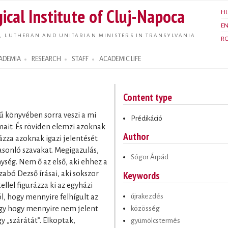
Skip to
ical Institute of Cluj-Napoca
H
main
E
content
, LUTHERAN AND UNITARIAN MINISTERS IN TRANSYLVANIA
R
ADEMIA
RESEARCH
STAFF
ACADEMIC LIFE
Content type
ű könyvében sorra veszi a mi
Prédikáció
mait. És röviden elemzi azoknak
Author
za azoknak igazi jelentését.
asonló szavakat. Megigazulás,
Sógor Árpád
ség. Nem ő az első, aki ehhez a
Keywords
abó Dezső írásai, aki sokszor
llel figurázza ki az egyházi
újrakezdés
ól, hogy mennyire felhígult az
közösség
agy hogy mennyire nem jelent
 „szárátát”. Elkoptak,
gyümölcstermés