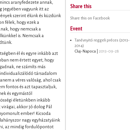
 nincs aranyfedezete annak,
Share this
g jegyében vagyunk itt az
vények szerint élünk és küzdünk
Share this on Facebook
on félek, hogy ezek a
Event
dnak, hogy nemcsak a
lkünkkel is. Nemcsak a
Tanévnyitó reggeli préces (2013-
dtünk.
2014)
Cluj-Napoca |
2013-09-28
ségben él és egyre inkább azt
bban nem értett egyet, hogy
gadnak, ne számíts más
 individualizálódó társadalom
anem a véres valóság, ahol csak
m fontos és azt tapasztaljuk,
nek és egymástól
zösségi életünkben inkább
t virágai, akkor jó dolog Pál
n nyomorult ember! Kicsoda
alahányszor nagy egyházatyáink
ni, az mindig fordulópontot