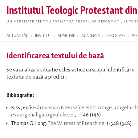
Skip t
Institutul Teologic Protestant di
main
conte
UNIVERSITATE PENTRU FORMAREA PREOȚILOR REFORMAȚI, LUTHER
ACTUALITĂȚI
INSTITUT
ADMITERE
ACADEMIA
CERCETARE
PE
Search form
Identificarea textului de bază
Se va analiza o situație eclesiastică cu scopul identificării
textului de bază a predicii.
Bibliografie:
Kiss Jenő:
Hármasban Isten színe előtt. Az ige, az igehird
és az igehallgató gyülekezet
, 1-146 (146)
Thomas G. Long:
The Witness of Preaching
, 1-348 (348)