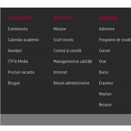
ACTUALITĂȚI
INSTITUT
ACADEMIA
Evenimente
Misiune
Admitere
Calendar academic
Scurt istoric
Programe de studii
Anunțuri
Comisii și consilii
Cursuri
ITP în Media
Managementul calității
Orar
Posturi vacante
Internat
Burse
Bloguri
Birouri administrative
Erasmus
Neptun
Resurse