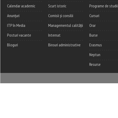
Calendar academic
Scurt istoric
Programe de studii
Anunțuri
Comisii și consilii
Cursuri
ITP în Media
Managementul calității
Orar
Posturi vacante
Internat
Burse
Bloguri
Birouri administrative
Erasmus
Neptun
Resurse