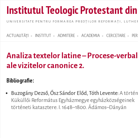
Skip t
Institutul Teologic Protestant di
main
conte
UNIVERSITATE PENTRU FORMAREA PREOȚILOR REFORMAȚI, LUTHER
ACTUALITĂȚI
INSTITUT
ADMITERE
ACADEMIA
CERCETARE
PE
Search form
Analiza textelor latine – Procese-verba
ale vizitelor canonice 2.
Bibliografie:
Buzogány Dezső, Ősz Sándor Előd, Tóth Levente:
A törté
Küküllői Református Egyházmegye egyházközségeinek
történeti katasztere. I. 1648–1800. Ádámos–Dányán