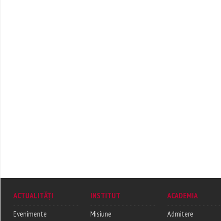
ACTUALITĂȚI
INSTITUT
ACADEMIA
Evenimente
Misiune
Admitere