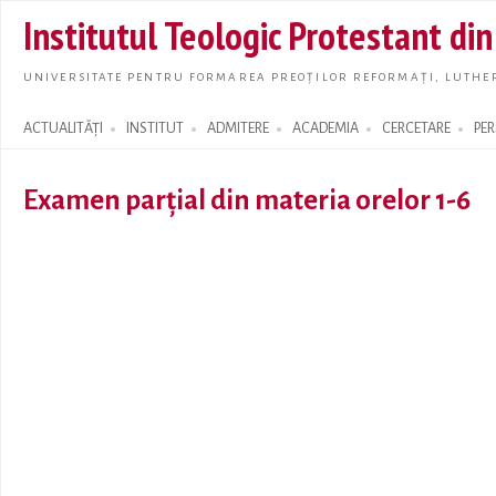
Skip t
Institutul Teologic Protestant di
main
conte
UNIVERSITATE PENTRU FORMAREA PREOȚILOR REFORMAȚI, LUTHER
ACTUALITĂȚI
INSTITUT
ADMITERE
ACADEMIA
CERCETARE
PE
Search form
Examen parțial din materia orelor 1-6