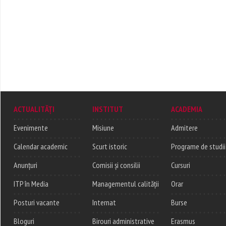
ACTUALITĂȚI
INSTITUT
ACADEMIA
Evenimente
Misiune
Admitere
Calendar academic
Scurt istoric
Programe de studii
Anunțuri
Comisii și consilii
Cursuri
ITP în Media
Managementul calității
Orar
Posturi vacante
Internat
Burse
Bloguri
Birouri administrative
Erasmus