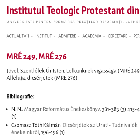
Skip t
Institutul Teologic Protestant di
main
conte
UNIVERSITATE PENTRU FORMAREA PREOȚILOR REFORMAȚI, LUTHER
ACTUALITĂȚI
INSTITUT
ADMITERE
ACADEMIA
CERCETARE
PE
Search form
MRÉ 249, MRÉ 276
Jövel, Szentlélek Úr Isten, Lelkünknek vigassága (MRÉ 249
Alleluja, dicsérjétek (MRÉ 276)
Bibliografie:
N. N.:
Magyar Református Énekeskönyv
, 381-383 (3) 415-
(1)
Csomasz Tóth Kálmán:
Dicsérjétek az Urat!- Tudnivalók
énekeinkről
, 196-196 (1)