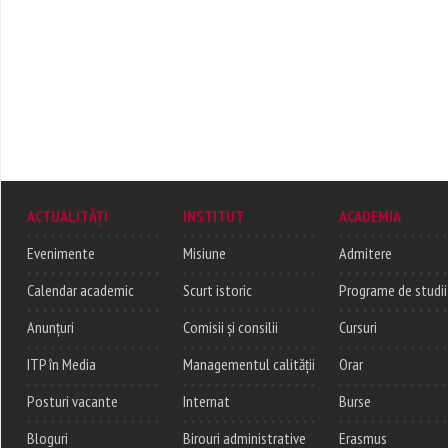
ACTUALITĂȚI
INSTITUT
ACADEMIA
Evenimente
Misiune
Admitere
Calendar academic
Scurt istoric
Programe de studii
Anunțuri
Comisii și consilii
Cursuri
ITP în Media
Managementul calității
Orar
Posturi vacante
Internat
Burse
Bloguri
Birouri administrative
Erasmus