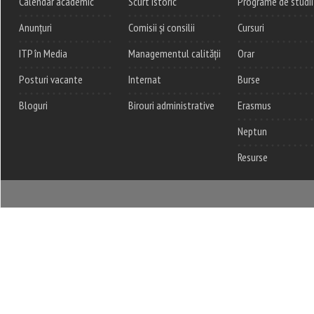
Calendar academic
Scurt istoric
Programe de studii
Anunțuri
Comisii și consilii
Cursuri
ITP în Media
Managementul calității
Orar
Posturi vacante
Internat
Burse
Bloguri
Birouri administrative
Erasmus
Neptun
Resurse