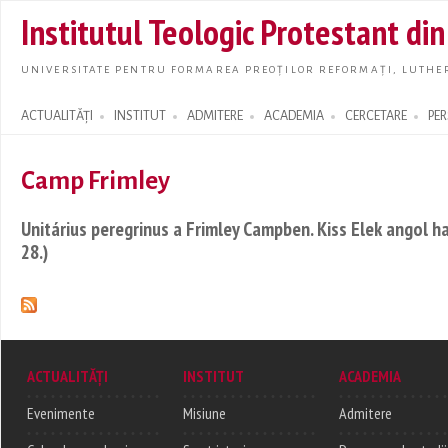
Skip t
Institutul Teologic Protestant di
main
conte
UNIVERSITATE PENTRU FORMAREA PREOȚILOR REFORMAȚI, LUTHER
ACTUALITĂȚI
INSTITUT
ADMITERE
ACADEMIA
CERCETARE
PE
Search form
Camp Frimley
Unitárius peregrinus a Frimley Campben. Kiss Elek angol ha
28.)
ACTUALITĂȚI
INSTITUT
ACADEMIA
Evenimente
Misiune
Admitere