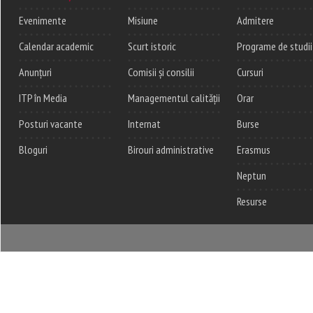
Evenimente
Misiune
Admitere
Calendar academic
Scurt istoric
Programe de studii
Anunțuri
Comisii și consilii
Cursuri
ITP în Media
Managementul calității
Orar
Posturi vacante
Internat
Burse
Bloguri
Birouri administrative
Erasmus
Neptun
Resurse