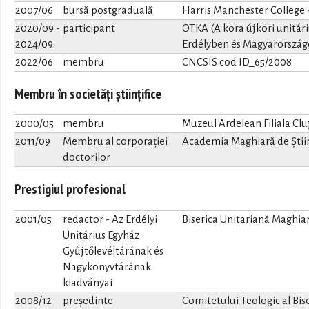
2007/06
bursă postgraduală
Harris Manchester College
2020/09
-
participant
OTKA (A kora újkori unitár
2024/09
Erdélyben és Magyarorszá
2022/06
membru
CNCSIS cod ID_65/2008
Membru în societăți științifice
2000/05
membru
Muzeul Ardelean Filiala Clu
2011/09
Membru al corporației
Academia Maghiară de Știi
doctorilor
Prestigiul profesional
2001/05
redactor - Az Erdélyi
Biserica Unitariană Maghia
Unitárius Egyház
Gyűjtőlevéltárának és
Nagykönyvtárának
kiadványai
2008/12
președinte
Comitetului Teologic al Bis