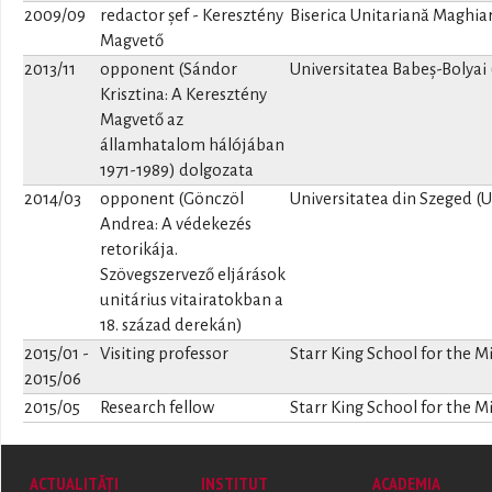
2009/09
redactor șef - Keresztény
Biserica Unitariană Maghia
Magvető
2013/11
opponent (Sándor
Universitatea Babeș-Bolyai
Krisztina: A Keresztény
Magvető az
államhatalom hálójában
1971-1989) dolgozata
2014/03
opponent (Gönczöl
Universitatea din Szeged (U
Andrea: A védekezés
retorikája.
Szövegszervező eljárások
unitárius vitairatokban a
18. század derekán)
2015/01
-
Visiting professor
Starr King School for the M
2015/06
2015/05
Research fellow
Starr King School for the Mi
ACTUALITĂȚI
INSTITUT
ACADEMIA