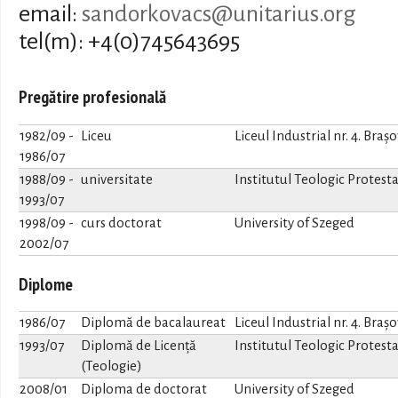
email:
sandorkovacs@unitarius.org
tel(m): +4(0)745643695
Pregătire profesională
1982/09
-
Liceu
Liceul Industrial nr. 4. Brașo
1986/07
1988/09
-
universitate
Institutul Teologic Protest
1993/07
1998/09
-
curs doctorat
University of Szeged
2002/07
Diplome
1986/07
Diplomă de bacalaureat
Liceul Industrial nr. 4. Brașo
1993/07
Diplomă de Licență
Institutul Teologic Protest
(Teologie)
2008/01
Diploma de doctorat
University of Szeged