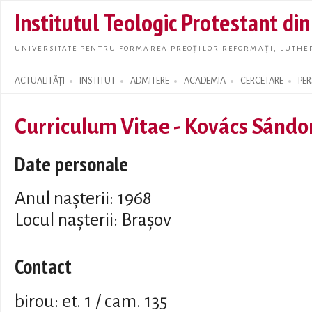
Skip t
Institutul Teologic Protestant di
main
conte
UNIVERSITATE PENTRU FORMAREA PREOȚILOR REFORMAȚI, LUTHER
ACTUALITĂȚI
INSTITUT
ADMITERE
ACADEMIA
CERCETARE
PE
Search form
Curriculum Vitae - Kovács Sándo
Date personale
Anul nașterii: 1968
Locul nașterii: Brașov
Contact
birou: et. 1 / cam. 135