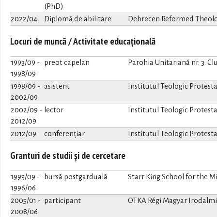
(PhD)
2022/04
Diplomă de abilitare
Debrecen Reformed Theolog
Locuri de muncă / Activitate educațională
1993/09
-
preot capelan
Parohia Unitariană nr. 3. C
1998/09
1998/09
-
asistent
Institutul Teologic Protest
2002/09
2002/09
-
lector
Institutul Teologic Protest
2012/09
2012/09
conferențiar
Institutul Teologic Protest
Granturi de studii și de cercetare
1995/09
-
bursă postgarduală
Starr King School for the Mi
1996/06
2005/01
-
participant
OTKA Régi Magyar Irodalmi 
2008/06