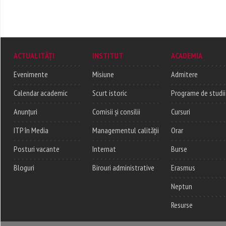
ACTUALITĂȚI
INSTITUT
ACADEMIA
Evenimente
Misiune
Admitere
Calendar academic
Scurt istoric
Programe de studii
Anunțuri
Comisii și consilii
Cursuri
ITP în Media
Managementul calității
Orar
Posturi vacante
Internat
Burse
Bloguri
Birouri administrative
Erasmus
Neptun
Resurse