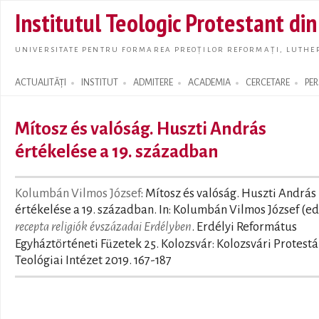
Skip t
Institutul Teologic Protestant di
main
conte
UNIVERSITATE PENTRU FORMAREA PREOȚILOR REFORMAȚI, LUTHER
ACTUALITĂȚI
INSTITUT
ADMITERE
ACADEMIA
CERCETARE
PE
Search form
Mítosz és valóság. Huszti András
értékelése a 19. században
Kolumbán Vilmos József
: Mítosz és valóság. Huszti András
értékelése a 19. században. In: Kolumbán Vilmos József (ed
recepta religiók évszázadai Erdélyben
. Erdélyi Református
Egyháztörténeti Füzetek 25. Kolozsvár: Kolozsvári Protest
Teológiai Intézet 2019. 167-187