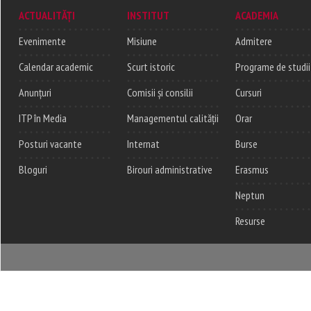
ACTUALITĂȚI
INSTITUT
ACADEMIA
Evenimente
Misiune
Admitere
Calendar academic
Scurt istoric
Programe de studii
Anunțuri
Comisii și consilii
Cursuri
ITP în Media
Managementul calității
Orar
Posturi vacante
Internat
Burse
Bloguri
Birouri administrative
Erasmus
Neptun
Resurse