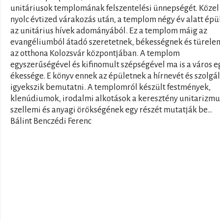
unitáriusok templomának felszentelési ünnepségét. Közel
nyolc évtized várakozás után, a templom négy év alatt épül
az unitárius hívek adományából. Ez a templom máig az
evangéliumból átadó szeretetnek, békességnek és türel
az otthona Kolozsvár központjában. A templom
egyszerűségével és kifinomult szépségével ma is a város e
ékessége. E könyv ennek az épületnek a hírnevét és szolgá
igyekszik bemutatni. A templomról készült festmények,
klenúdiumok, irodalmi alkotások a keresztény unitarizmu
szellemi és anyagi örökségének egy részét mutatják be…
Bálint Benczédi Ferenc