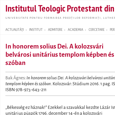
Skip t
Institutul Teologic Protestant di
main
conte
UNIVERSITATE PENTRU FORMAREA PREOȚILOR REFORMAȚI, LUTHER
ACTUALITĂȚI
INSTITUT
ADMITERE
ACADEMIA
CERCETARE
PE
Search form
In honorem solius Dei. A kolozsvári
belvárosi unitárius templom képben és
szóban
Bak Ágnes
:
In honorem solius Dei. A kolozsvári belvárosi unitár
templom képben és szóban
. Kolozsvár: Stúdium 2016. 1 pag. 
ISBN 978-973-643-211
„Békesség ez háznak!” Ezekkel a szavakkal kezdte Lázár Is
unitárius püspök 1796. december 14-én a kolozsvári