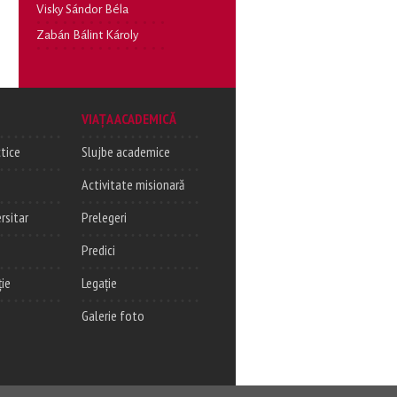
Visky Sándor Béla
Zabán Bálint Károly
VIAȚA ACADEMICĂ
tice
Slujbe academice
Activitate misionară
rsitar
Prelegeri
Predici
ție
Legație
Galerie foto