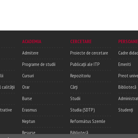
ACADEMIA
CERCETARE
PERSOANE
Admitere
Proiecte de cercetare
Cadre didac
Programe de studii
Publicații ale ITP
Emeriti
lii
Cursuri
Repozitoriu
Preot unive
alității
Orar
Cărți
Bibliotecă
Burse
Studii
Administra
trative
Erasmus
Studia (SDTP)
Studenți
Neptun
Református Szemle
Resurse
Bibliotecă