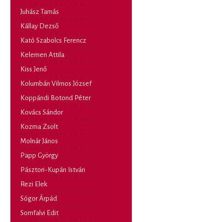
Juhász Tamás
Kállay Dezső
Kató Szabolcs Ferencz
Kelemen Attila
Kiss Jenő
Kolumbán Vilmos József
Koppándi Botond Péter
Kovács Sándor
Kozma Zsolt
Molnár János
Papp György
Pásztori-Kupán István
Rezi Elek
Sógor Árpád
Somfalvi Edit