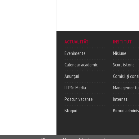
ACTUALITĂȚI
INSTITUT
Evenimente
Misiune
Calendar academic
Scurt istoric
Anunțuri
Comisii și consi
ITP în Media
Managementul c
Posturi vacante
Internat
Bloguri
Birouri adminis