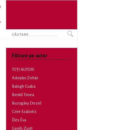
U
N
O
Search
Filtrare pe autor
TOȚI AUTORI
Adorjáni Zoltán
Balogh Csaba
Benkő Timea
Buzogány Dezső
Czire Szabolcs
Éles Éva
Geréb Zsolt