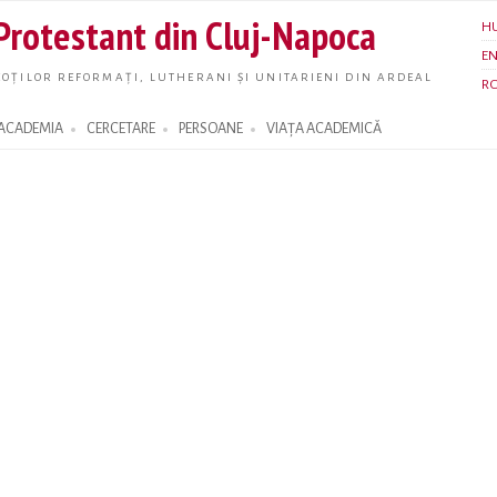
Skip to
 Protestant din Cluj-Napoca
H
main
E
content
OȚILOR REFORMAȚI, LUTHERANI ȘI UNITARIENI DIN ARDEAL
R
ACADEMIA
CERCETARE
PERSOANE
VIAȚA ACADEMICĂ