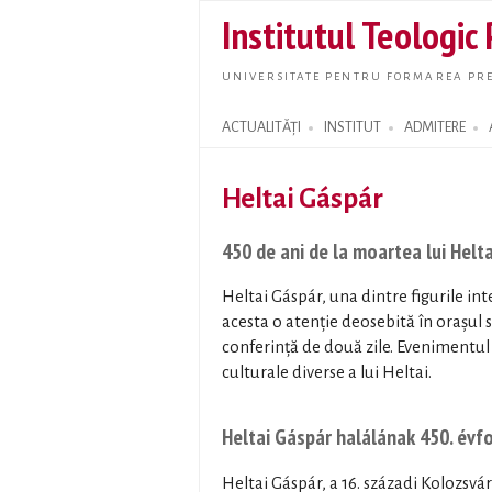
Institutul Teologic
UNIVERSITATE PENTRU FORMAREA PRE
ACTUALITĂȚI
INSTITUT
ADMITERE
Search form
Heltai Gáspár
450 de ani de la moartea lui Helta
Heltai Gáspár, una dintre figurile int
acesta o atenție deosebită în orașul
conferință de două zile. Evenimentul 
culturale diverse a lui Heltai.
Heltai Gáspár halálának 450. év
Heltai Gáspár, a 16. századi Kolozsv