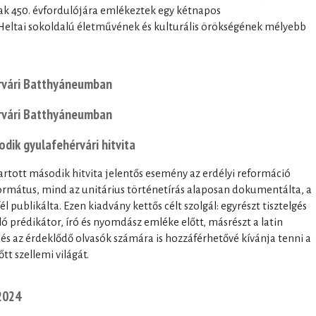
ak 450. évfordulójára emlékeztek egy kétnapos
eltai sokoldalú életművének és kulturális örökségének mélyebb
rvári Batthyáneumban
rvári Batthyáneumban
odik gyulafehérvári hitvita
rtott második hitvita jelentős esemény az erdélyi reformáció
ormátus, mind az unitárius történetírás alaposan dokumentálta, a
l publikálta. Ezen kiadvány kettős célt szolgál: egyrészt tisztelgés
ló prédikátor, író és nyomdász emléke előtt, másrészt a latin
és az érdeklődő olvasók számára is hozzáférhetővé kívánja tenni a
őtt szellemi világát.
2024