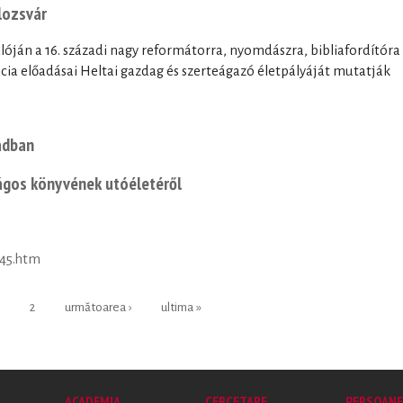
lozsvár
lóján a 16. századi nagy reformátorra, nyomdászra, bibliafordítóra
cia előadásai Heltai gazdag és szerteágazó életpályáját mutatják
adban
ágos könyvének utóéletéről
745.htm
2
următoarea ›
ultima »
ACADEMIA
CERCETARE
PERSOANE