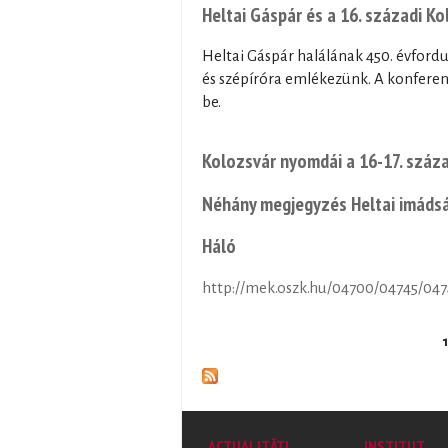
Heltai Gáspár és a 16. századi Ko
Heltai Gáspár halálának 450. évfordu
és szépíróra emlékezünk. A konferen
be.
Kolozsvár nyomdái a 16-17. száz
Néhány megjegyzés Heltai imáds
Háló
http://mek.oszk.hu/04700/04745/04
Pages
1
ACTUALITĂȚI
INSTITUT