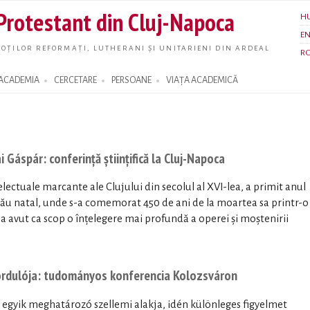
Skip to
 Protestant din Cluj-Napoca
H
main
E
content
OȚILOR REFORMAȚI, LUTHERANI ȘI UNITARIENI DIN ARDEAL
R
ACADEMIA
CERCETARE
PERSOANE
VIAȚA ACADEMICĂ
i Gáspár: conferință științifică la Cluj-Napoca
electuale marcante ale Clujului din secolul al XVI-lea, a primit anul
 său natal, unde s-a comemorat 450 de ani de la moartea sa printr-o
a avut ca scop o înțelegere mai profundă a operei și moștenirii
fordulója: tudományos konferencia Kolozsváron
ár egyik meghatározó szellemi alakja, idén különleges figyelmet