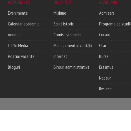
ACTUALITĂȚI
INSTITUT
ACADEMIA
Evenimente
Misiune
Admitere
Calendar academic
Scurt istoric
Programe de studii
Anunțuri
Comisii și consilii
Cursuri
ITP în Media
Managementul calității
Orar
Posturi vacante
Internat
Burse
Bloguri
Birouri administrative
Erasmus
Neptun
Resurse