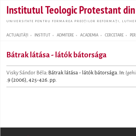
Skip t
Institutul Teologic Protestant di
main
conte
UNIVERSITATE PENTRU FORMAREA PREOȚILOR REFORMAȚI, LUTHER
ACTUALITĂȚI
INSTITUT
ADMITERE
ACADEMIA
CERCETARE
PE
Search form
Bátrak látása - látók bátorsága
Visky Sándor Béla
: Bátrak látása - látók bátorsága. In:
Igehi
.9 (2006), 425-426. pp.