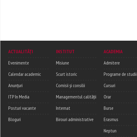
ACTUALITĂȚI
INSTITUT
ACADEMIA
Evenimente
Misiune
Admitere
Calendar academic
Scurt istoric
Programe de studii
Anunțuri
Comisii și consilii
Cursuri
ITP în Media
Managementul calității
Orar
Posturi vacante
Internat
Burse
Bloguri
Birouri administrative
Erasmus
Neptun