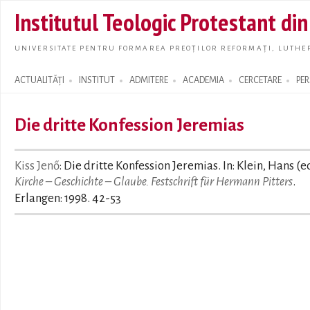
Skip t
Institutul Teologic Protestant di
main
conte
UNIVERSITATE PENTRU FORMAREA PREOȚILOR REFORMAȚI, LUTHER
ACTUALITĂȚI
INSTITUT
ADMITERE
ACADEMIA
CERCETARE
PE
Search form
Die dritte Konfession Jeremias
Kiss Jenő
: Die dritte Konfession Jeremias. In: Klein, Hans (ed
Kirche – Geschichte – Glaube. Festschrift für Hermann Pitters
.
Erlangen: 1998. 42-53