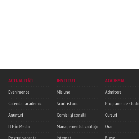
ACTUALITĂȚI
INSTITUT
ACADEMIA
Evenimente
Misiune
Admitere
Calendar academic
Scurt istoric
Programe de studii
Anunțuri
Comisii și consilii
Cursuri
ITP în Media
Managementul calității
Orar
Posturi vacante
Internat
Burse