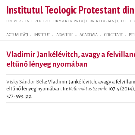
Skip t
Institutul Teologic Protestant di
main
conte
UNIVERSITATE PENTRU FORMAREA PREOȚILOR REFORMAȚI, LUTHER
ACTUALITĂȚI
INSTITUT
ADMITERE
ACADEMIA
CERCETARE
PE
Search form
Vladimir Jankélévitch, avagy a felvillan
eltűnő lényeg nyomában
Visky Sándor Béla
: Vladimir Jankélévitch, avagy a felvillan
eltűnő lényeg nyomában. In:
Református Szemle
107.5 (2014)
577-593. pp.