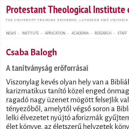
Skip t
Protestant Theological Institute
main
conte
THE UNIVERSITY TRAINING REFORMED, LUTHERAN AND UNITARIA
NEWS
INSTITUTE
APPLICATION
ACADEMIA
RESEARCH
STAFF
Search form
Csaba Balogh
A tanítványság erőforrásai
Viszonylag kevés olyan hely van a Bibli
karizmatikus tanító közel enged önmag
ragadó nagy üzenet mögött felsejlik va
tényezőből, amelytől végső soron a Bib
lelki élvezetet nyújtó aforizmák gyűjt
élet könyve, az életszerű helyzetek köny