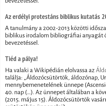
bevezetéssel.
Az erdélyi protestáns biblikus kutatás
A tanulmány a 2002-2013 közötti idősza
biblikus irodalom bibliográfiai anyagát ö
bevezetéssel.
Tiéd a pálya!
Ha valaki a Wikipédián elolvassa az
Áld
találja: „Áldozócsütörtök, áldozónap, U
mennybemenetelének ünnepe (Ascensio
40. nap (…). Az ünnepet általában a kö
(2015. május 15). Áldozócsütörtök vasá