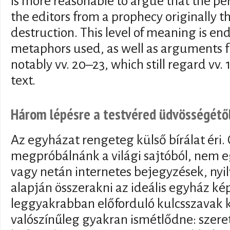
is more reasonable to argue that the pe
the editors from a prophecy originally t
destruction. This level of meaning is en
metaphors used, as well as arguments f
notably vv. 20–23, which still regard vv. 
text.
Három lépésre a testvéred üdvösségétő
Az egyházat rengeteg külső bírálat éri.
megpróbálnánk a világi sajtóból, nem eg
vagy netán internetes bejegyzések, ny
alapján összerakni az ideális egyház kép
leggyakrabban előforduló kulcsszavak 
valószínűleg gyakran ismétlődne: szere