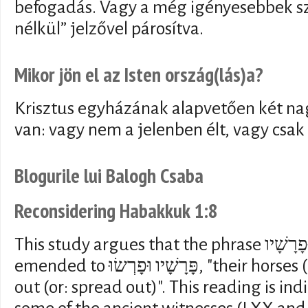
befogadás. Vagy a még igényesebbek sze
nélkül” jelzővel párosítva.
Mikor jön el az Isten ország(lás)a?
Krisztus egyházának alapvetően két na
van: vagy nem a jelenben élt, vagy csak 
Blogurile lui Balogh Csaba
Reconsidering Habakkuk 1:8
This study argues that the phrase פָּרָשָׁיו וּפָרָשָׁיו should be
emended to פָּרָשָׁיו וּפָרְשׂוּ, "their horses (or: horsemen) swarm
out (or: spread out)". This reading is in