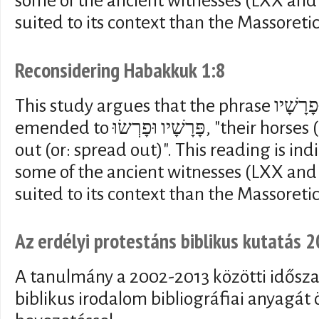
some of the ancient witnesses (LXX and
suited to its context than the Massoretic
Reconsidering Habakkuk 1:8
This study argues that the phrase פָּרָשָׁיו וּפָרָשָׁיו should be
emended to פָּרָשָׁיו וּפָרְשׂוּ, "their horses (or: horsemen) swarm
out (or: spread out)". This reading is in
some of the ancient witnesses (LXX and
suited to its context than the Massoretic
Az erdélyi protestáns biblikus kutatás
A tanulmány a 2002-2013 közötti idősza
biblikus irodalom bibliográfiai anyagát ö