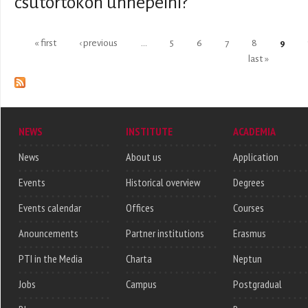
csütörtökön ünnepelni?
Pages
« first
‹ previous
…
5
6
7
8
9
last »
NEWS
INSTITUTE
ACADEMIA
News
About us
Application
Events
Historical overview
Degrees
Events calendar
Offices
Courses
Anouncements
Partner institutions
Erasmus
PTI in the Media
Charta
Neptun
Jobs
Campus
Postgradual