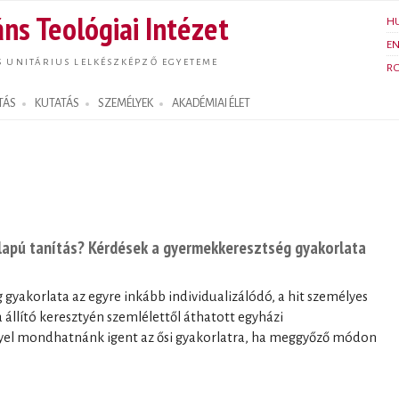
Ugrás a
ns Teológiai Intézet
H
tartalomra
E
S UNITÁRIUS LELKÉSZKÉPZŐ EGYETEME
R
TÁS
KUTATÁS
SZEMÉLYEK
AKADÉMIAI ÉLET
alapú tanítás? Kérdések a gyermekkeresztség gyakorlata
gyakorlata az egyre inkább individualizálódó, a hit személyes
állító keresztyén szemlélettől áthatott egyházi
el mondhatnánk igent az ősi gyakorlatra, ha meggyőző módon