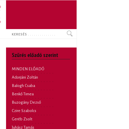
U
N
O
Keresés
Szűrés előadó szerint
MINDEN ELŐADÓ
Adorjáni Zoltán
Balogh Csaba
Benkő Timea
Buzogány Dezső
Czire Szabolcs
Geréb Zsolt
Juhász Tamás