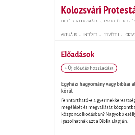
Kolozsvári Protestá
ERDÉLY REFORMÁTUS, EVANGÉLIKUS É
AKTUÁLIS
INTÉZET
FELVÉTELI
OKTA
Search form
Előadások
+ Új előadás hozzáadása
Egyházi hagyomány vagy bibliai 
körül
Fenntartható-e a gyermekkeresztség 
megélését és megvallását központba 
közgondolkodásban? Nagyobb esélly
igazolhatnák azt a Biblia alapján.