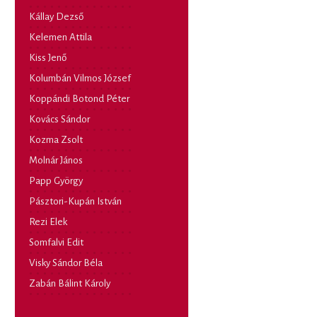
Kállay Dezső
Kelemen Attila
Kiss Jenő
Kolumbán Vilmos József
Koppándi Botond Péter
Kovács Sándor
Kozma Zsolt
Molnár János
Papp György
Pásztori-Kupán István
Rezi Elek
Somfalvi Edit
Visky Sándor Béla
Zabán Bálint Károly