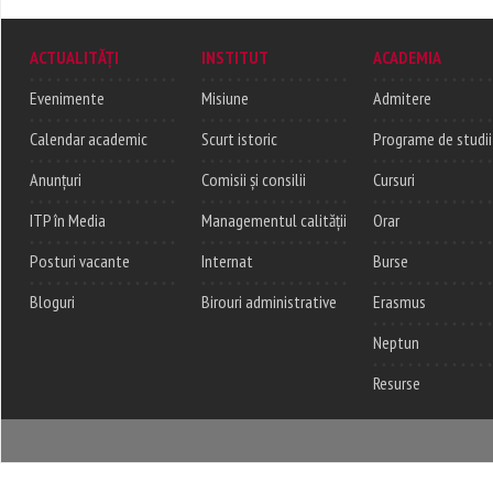
ACTUALITĂȚI
INSTITUT
ACADEMIA
Evenimente
Misiune
Admitere
Calendar academic
Scurt istoric
Programe de studii
Anunțuri
Comisii și consilii
Cursuri
ITP în Media
Managementul calității
Orar
Posturi vacante
Internat
Burse
Bloguri
Birouri administrative
Erasmus
Neptun
Resurse