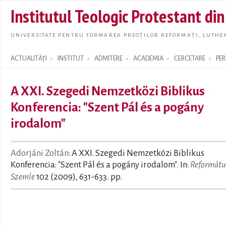
Skip t
Institutul Teologic Protestant di
main
conte
UNIVERSITATE PENTRU FORMAREA PREOȚILOR REFORMAȚI, LUTHER
ACTUALITĂȚI
INSTITUT
ADMITERE
ACADEMIA
CERCETARE
PE
Search form
A XXI. Szegedi Nemzetközi Biblikus
Konferencia: "Szent Pál és a pogány
irodalom"
Adorjáni Zoltán
: A XXI. Szegedi Nemzetközi Biblikus
Konferencia: "Szent Pál és a pogány irodalom". In:
Reformátu
Szemle
102 (2009), 631-633. pp.