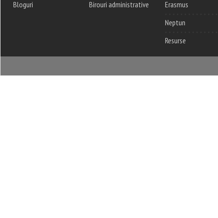
Bloguri
Birouri administrative
Erasmus
Neptun
Resurse