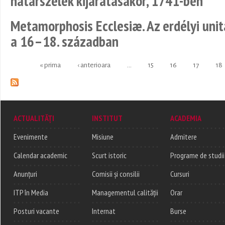
határszélek kijáratásakor, 1741-ben
Metamorphosis Ecclesiæ. Az erdélyi uni
a 16–18. században
« prima
‹ anterioara
…
15
16
17
18
Pages
ACTUALITĂȚI
INSTITUT
ACADEMIA
Evenimente
Misiune
Admitere
Calendar academic
Scurt istoric
Programe de studii
Anunțuri
Comisii și consilii
Cursuri
ITP în Media
Managementul calității
Orar
Posturi vacante
Internat
Burse