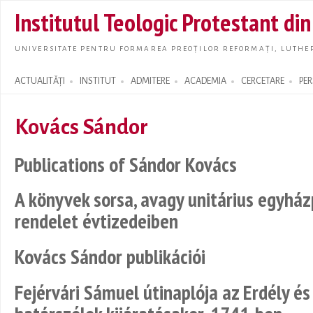
Skip t
Institutul Teologic Protestant di
main
conte
UNIVERSITATE PENTRU FORMAREA PREOȚILOR REFORMAȚI, LUTHER
ACTUALITĂȚI
INSTITUT
ADMITERE
ACADEMIA
CERCETARE
PE
Search form
Kovács Sándor
Publications of Sándor Kovács
A könyvek sorsa, avagy unitárius egyházp
rendelet évtizedeiben
Kovács Sándor publikációi
Fejérvári Sámuel útinaplója az Erdély é