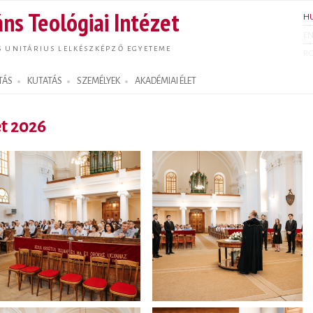
Ugrás a
ns Teológiai Intézet
H
tartalomra
E
S UNITÁRIUS LELKÉSZKÉPZŐ EGYETEME
R
TÁS
KUTATÁS
SZEMÉLYEK
AKADÉMIAI ÉLET
et 2026