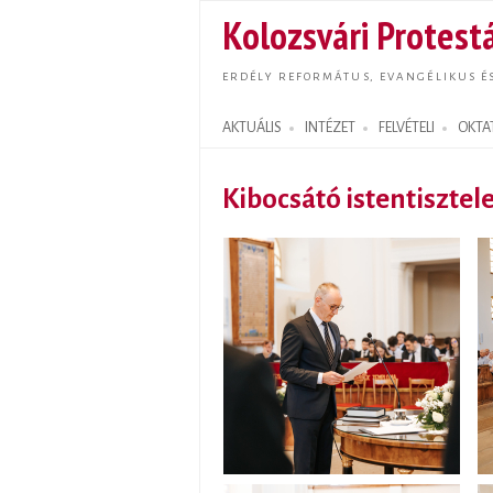
Kolozsvári Protestá
ERDÉLY REFORMÁTUS, EVANGÉLIKUS É
AKTUÁLIS
INTÉZET
FELVÉTELI
OKTA
Search form
Kibocsátó istentisztel