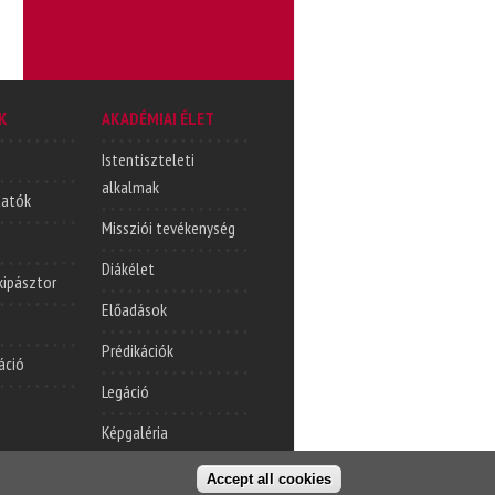
K
AKADÉMIAI ÉLET
Istentiszteleti
alkalmak
tatók
Missziói tevékenység
Diákélet
lkipásztor
Előadások
Prédikációk
áció
Legáció
Képgaléria
Accept all cookies