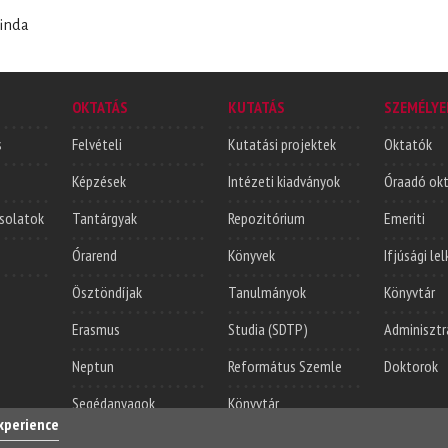
linda
OKTATÁS
KUTATÁS
SZEMÉLYE
s
Felvételi
Kutatási projektek
Oktatók
Képzések
Intézeti kiadványok
Óraadó ok
solatok
Tantárgyak
Repozitórium
Emeriti
Órarend
Könyvek
Ifjúsági le
Ösztöndíjak
Tanulmányok
Könyvtár
Erasmus
Studia (SDTP)
Adminisztr
Neptun
Református Szemle
Doktorok
Segédanyagok
Könyvtár
experience