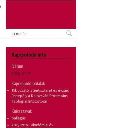
U
N
O
Keresés
Kapcsolódó infó
Dátum
2026-07-01
Kapcsolódó oldalak
Kibocsátó istentisztelet és évzáró
ünnepély a Kolozsvári Protestáns
Teológiai Intézetben
Kulcsszavak
ballagás
2025-2026. akadémiai év