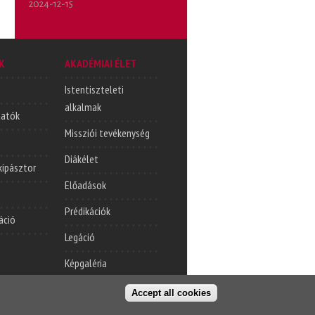
2024-12-15
K
AKADÉMIAI ÉLET
Istentiszteleti
alkalmak
tatók
Missziói tevékenység
Diákélet
lkipásztor
Előadások
Prédikációk
áció
Legáció
Képgaléria
Accept all cookies
t oldal
Cím
Kapcsolatfelvétel
© KPTI