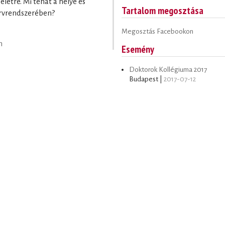
etre. Mi tehát a helye és
Tartalom megosztása
érvrendszerében?
Megosztás Facebookon
n
Esemény
Doktorok Kollégiuma 2017
Budapest |
2017-07-12