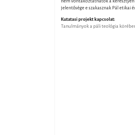
nem vontakoztathatók a keresztyén él
jelentősége e szakasznak Pál etikai 
Kutatasi projekt kapcsolat:
Tanulmányok a páli teológia körébe