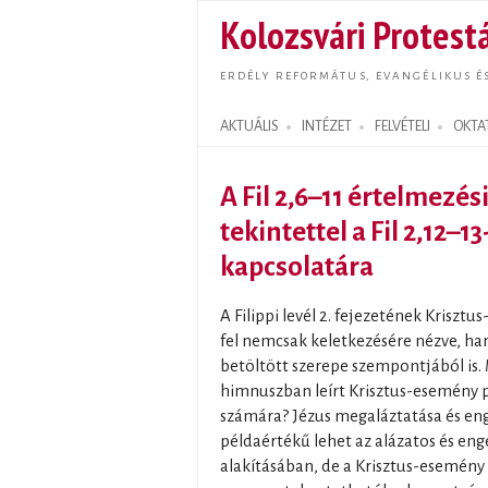
Kolozsvári Protestá
ERDÉLY REFORMÁTUS, EVANGÉLIKUS É
AKTUÁLIS
INTÉZET
FELVÉTELI
OKTA
Search form
A Fil 2,6–11 értelmezés
tekintettel a Fil 2,12–1
kapcsolatára
A Filippi levél 2. fejezetének Kriszt
fel nemcsak keletkezésére nézve, han
betöltött szerepe szempontjából is.
himnuszban leírt Krisztus-esemény 
számára? Jézus megaláztatása és en
példaértékű lehet az alázatos és en
alakításában, de a Krisztus-esemén