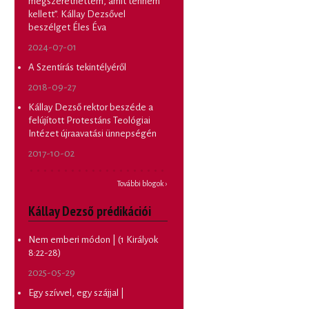
megszerethettem, amit tennem
kellett”. Kállay Dezsővel
beszélget Éles Éva
2024-07-01
A Szentírás tekintélyéről
2018-09-27
Kállay Dezső rektor beszéde a
felújított Protestáns Teológiai
Intézet újraavatási ünnepségén
2017-10-02
További blogok ›
Kállay Dezső prédikációi
Nem emberi módon | (1 Királyok
8:22-28)
2025-05-29
Egy szívvel, egy szájjal |