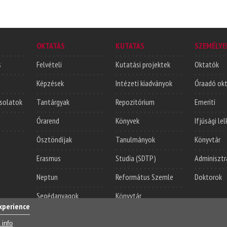
OKTATÁS
KUTATÁS
SZEMÉLYE
s
Felvételi
Kutatási projektek
Oktatók
Képzések
Intézeti kiadványok
Óraadó ok
solatok
Tantárgyak
Repozitórium
Emeriti
Órarend
Könyvek
Ifjúsági le
Ösztöndíjak
Tanulmányok
Könyvtár
Erasmus
Studia (SDTP)
Adminisztr
Neptun
Református Szemle
Doktorok
Segédanyagok
Könyvtár
experience
Login
Sajá
 info