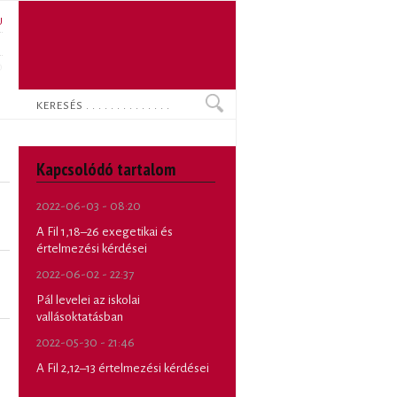
U
N
O
Keresés
Kapcsolódó tartalom
2022-06-03 - 08:20
A Fil 1,18–26 exegetikai és
értelmezési kérdései
2022-06-02 - 22:37
Pál levelei az iskolai
vallásoktatásban
2022-05-30 - 21:46
A Fil 2,12–13 értelmezési kérdései