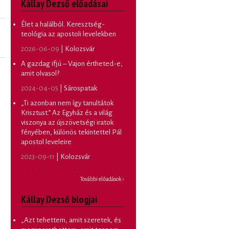
Kállay Dezső előadásai
Élet a halálból. Keresztség-
teológia az apostoli levelekben
2026-06-09
| Kolozsvár
A gazdag ifjú – Vajon értheted-e,
amit olvasol?
2024-04-05
| Sárospatak
„Ti azonban nem így tanultátok
Krisztust.” Az Egyház és a világ
viszonya az újszövetségi iratok
fényében, különös tekintettel Pál
apostol leveleire
2023-09-11
| Kolozsvár
További előadások ›
Kállay Dezső blogjai
„Azt tehettem, amit szeretek, és