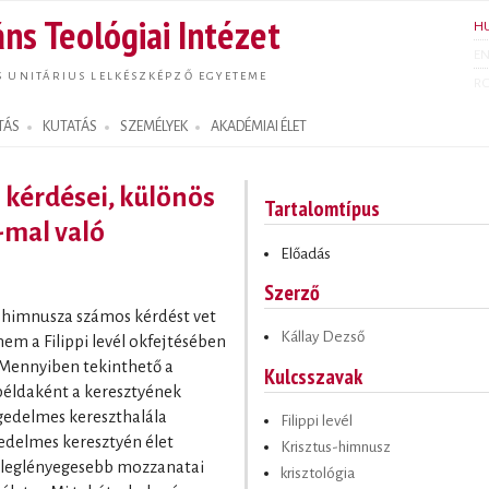
Ugrás a
ns Teológiai Intézet
H
tartalomra
E
S UNITÁRIUS LELKÉSZKÉPZŐ EGYETEME
R
TÁS
KUTATÁS
SZEMÉLYEK
AKADÉMIAI ÉLET
i kérdései, különös
Tartalomtípus
3-mal való
Előadás
Szerző
us-himnusza számos kérdést vet
Kállay Dezső
em a Filippi levél okfejtésében
 Mennyiben tekinthető a
Kulcsszavak
példaként a keresztyének
gedelmes kereszthalála
Filippi levél
gedelmes keresztyén élet
Krisztus-himnusz
y leglényegesebb mozzanatai
krisztológia