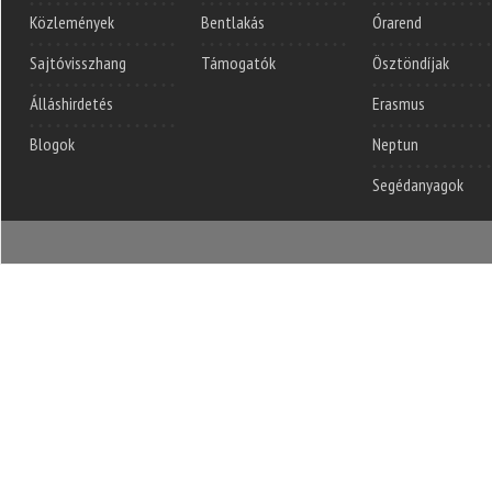
Közlemények
Bentlakás
Órarend
Sajtóvisszhang
Támogatók
Ösztöndíjak
Álláshirdetés
Erasmus
Blogok
Neptun
Segédanyagok