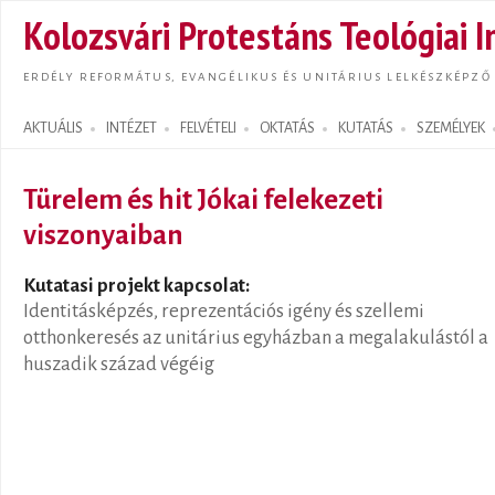
Ugrás
Kolozsvári Protestáns Teológiai I
tarta
ERDÉLY REFORMÁTUS, EVANGÉLIKUS ÉS UNITÁRIUS LELKÉSZKÉPZŐ
AKTUÁLIS
INTÉZET
FELVÉTELI
OKTATÁS
KUTATÁS
SZEMÉLYEK
Search form
Türelem és hit Jókai felekezeti
viszonyaiban
Kutatasi projekt kapcsolat:
Identitásképzés, reprezentációs igény és szellemi
otthonkeresés az unitárius egyházban a megalakulástól a
huszadik század végéig