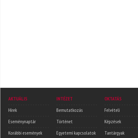
AKTUÁLIS
INTÉZET
OKTATÁS
Hírek
Bemutatkozás
Felvételi
Eseménynaptár
Történet
Képzések
Korábbi események
Egyetemi kapcsolatok
Tantárgyak