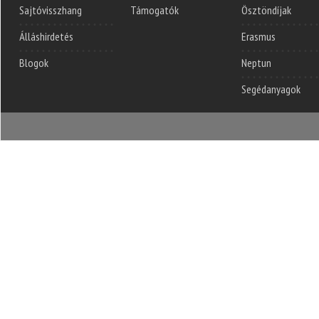
Sajtóvisszhang
Támogatók
Ösztöndíjak
Álláshirdetés
Erasmus
Blogok
Neptun
Segédanyagok