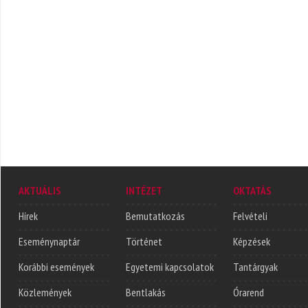
AKTUÁLIS
INTÉZET
OKTATÁS
Hírek
Bemutatkozás
Felvételi
Eseménynaptár
Történet
Képzések
Korábbi események
Egyetemi kapcsolatok
Tantárgyak
Közlemények
Bentlakás
Órarend