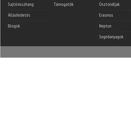
Sajtóvisszhang
Támogatók
Ösztöndíjak
Álláshirdetés
Erasmus
Blogok
Neptun
Segédanyagok