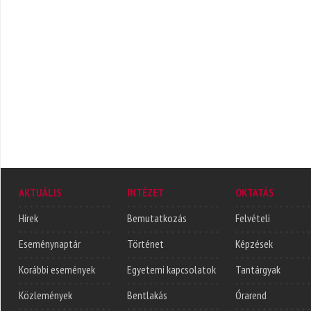
AKTUÁLIS
INTÉZET
OKTATÁS
Hírek
Bemutatkozás
Felvételi
Eseménynaptár
Történet
Képzések
Korábbi események
Egyetemi kapcsolatok
Tantárgyak
Közlemények
Bentlakás
Órarend