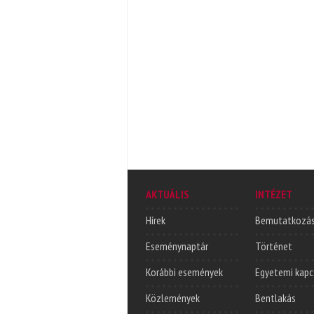
AKTUÁLIS
INTÉZET
Hírek
Bemutatkozá
Eseménynaptár
Történet
Korábbi események
Egyetemi kapc
Közlemények
Bentlakás