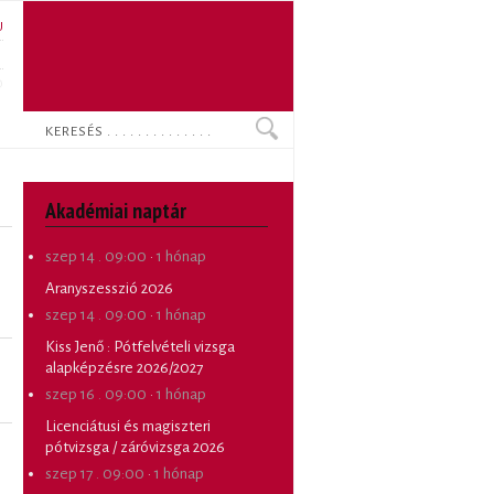
U
N
O
Keresés
Akadémiai naptár
szep 14 . 09:00
·
1 hónap
Aranyszesszió 2026
szep 14 . 09:00
·
1 hónap
Kiss Jenő
:
Pótfelvételi vizsga
alapképzésre 2026/2027
szep 16 . 09:00
·
1 hónap
Licenciátusi és magiszteri
pótvizsga / záróvizsga 2026
szep 17 . 09:00
·
1 hónap