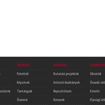
OKTATÁS
KUTATÁS
SZEMÉLYE
s
Felvételi
Kutatási projektek
Oktatók
Képzések
Intézeti kiadványok
Óraadó ok
solatok
Tantárgyak
Repozitórium
Emeriti
Órarend
Könyvek
Ifjúsági le