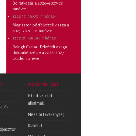
Beiratkozás a 2026–2027-es
tanévre
szep 17 . 16:00
·
1 hónap
Magiszteri pótfelvételi vizsga a
2025–2026-os tanévre
szep 21 . 09:00
·
1 hónap
Balogh Csaba
:
Felvételi vizsga
doktorképzésre a 2026-2027.
akadémiai évre
K
AKADÉMIAI ÉLET
Istentiszteleti
alkalmak
tatók
Missziói tevékenység
Diákélet
lkipásztor