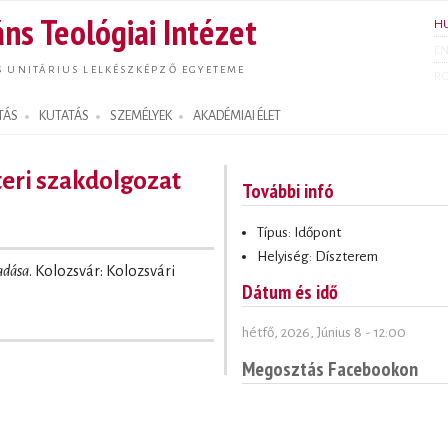
Ugrás a
ns Teológiai Intézet
H
tartalomra
E
S UNITÁRIUS LELKÉSZKÉPZŐ EGYETEME
R
TÁS
KUTATÁS
SZEMÉLYEK
AKADÉMIAI ÉLET
teri szakdolgozat
További infó
Típus: Időpont
Helyiség: Díszterem
adása
. Kolozsvár: Kolozsvári
Dátum és idő
hétfő, 2026, Június 8 - 12:00
Megosztás Facebookon