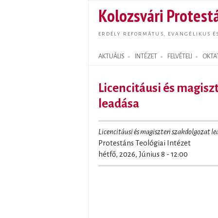
Kolozsvári Protestá
ERDÉLY REFORMÁTUS, EVANGÉLIKUS É
AKTUÁLIS
INTÉZET
FELVÉTELI
OKTA
Search form
Licencitáusi és magisz
leadása
Licencitáusi és magiszteri szakdolgozat le
Protestáns Teológiai Intézet
hétfő, 2026, Június 8 - 12:00