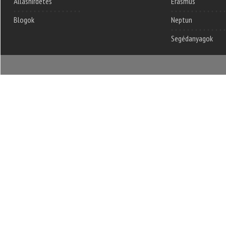
Álláshirdetés
Erasmus
Blogok
Neptun
Segédanyagok