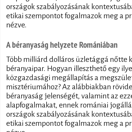
országok szabályozásának kontextusáb
etikai szempontot fogalmazok meg a p
nézve.
A béranyaság helyzete Romániában
Több milliárd dolláros üzletággá nőtte 
béranyaipar. Hogyan illeszthető egy ily
közgazdasági megállapítás a megszület
misztériumához? Az alábbiakban rövid
béranyaság jelenségét, valamint az ezz
alapfogalmakat, ennek romániai jogállá
országok szabályozásának kontextusáb
etikai szempontot fogalmazok meg a p