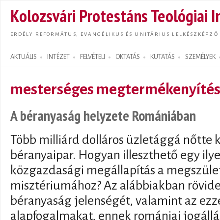
Ugrás
Kolozsvári Protestáns Teológiai I
tarta
ERDÉLY REFORMÁTUS, EVANGÉLIKUS ÉS UNITÁRIUS LELKÉSZKÉPZŐ
AKTUÁLIS
INTÉZET
FELVÉTELI
OKTATÁS
KUTATÁS
SZEMÉLYEK
Search form
mesterséges megtermékenyíté
A béranyaság helyzete Romániában
Több milliárd dolláros üzletággá nőtte 
béranyaipar. Hogyan illeszthető egy ily
közgazdasági megállapítás a megszület
misztériumához? Az alábbiakban rövid
béranyaság jelenségét, valamint az ezz
alapfogalmakat, ennek romániai jogállá