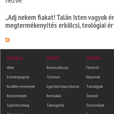
nézve.
„Adj nekem fiakat! Talán Isten vagyok é
megtermékenyítés erkölcsi, teológiai é
AKTUÁLIS
INTÉZET
OKTATÁS
Hírek
Bemutatkozás
Felvételi
Eseménynaptár
Történet
Képzések
Korábbi események
Egyetemi kapcsolatok
Tantárgyak
Közlemények
Bentlakás
Órarend
Sajtóvisszhang
Támogatók
Ösztöndíjak