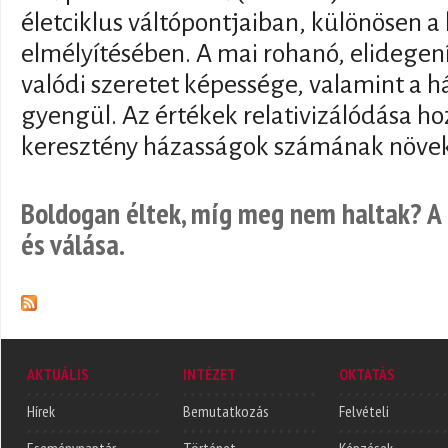
életciklus váltópontjaiban, különösen a
elmélyítésében. A mai rohanó, elidegen
valódi szeretet képessége, valamint a 
gyengül. Az értékek relativizálódása ho
keresztény házasságok számának növe
Boldogan éltek, míg meg nem haltak? A 
és válása.
AKTUÁLIS
INTÉZET
OKTATÁS
Hírek
Bemutatkozás
Felvételi
Eseménynaptár
Történet
Képzések