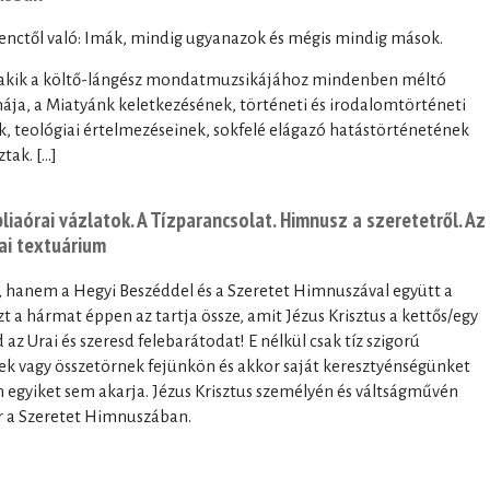
enctől való: Imák, mindig ugyanazok és mégis mindig mások.
őtt, akik a költő-lángész mondatmuzsikájához mindenben méltó
mája, a Miatyánk keletkezésének, történeti és irodalomtörténeti
, teológiai értelmezéseinek, sokfelé elágazó hatástörténetének
ak. [...]
iaórai vázlatok. A Tízparancsolat. Himnusz a szeretetről. Az
rai textuárium
ő, hanem a Hegyi Beszéddel és a Szeretet Himnuszával együtt a
t a hármat éppen az tartja össze, amit Jézus Krisztus a kettős/egy
 az Urai és szeresd felebarátodat! E nélkül csak tíz szigorú
yek vagy összetörnek fejünkön és akkor saját keresztyénségünket
ten egyiket sem akarja. Jézus Krisztus személyén és váltságművén
er a Szeretet Himnuszában.