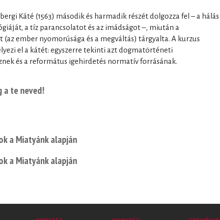
lbergi Káté (1563) második és harmadik részét dolgozza fel – a hálás
giáját, a tíz parancsolatot és az imádságot –, miután a
észt (az ember nyomorúsága és a megváltás) tárgyalta. A kurzus
lyezi el a kátét: egyszerre tekinti azt dogmatörténeti
k és a református igehirdetés normatív forrásának.
g a te neved!
k a Miatyánk alapján
k a Miatyánk alapján