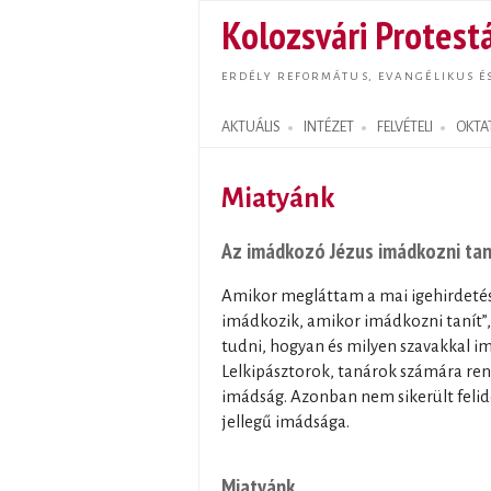
Kolozsvári Protestá
ERDÉLY REFORMÁTUS, EVANGÉLIKUS É
AKTUÁLIS
INTÉZET
FELVÉTELI
OKTA
Search form
Miatyánk
Az imádkozó Jézus imádkozni tan
Amikor megláttam a mai igehirdetés 
imádkozik, amikor imádkozni tanít”, 
tudni, hogyan és milyen szavakkal im
Lelkipásztorok, tanárok számára ren
imádság. Azonban nem sikerült feli
jellegű imádsága.
Miatyánk