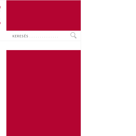
U
N
O
Keresés