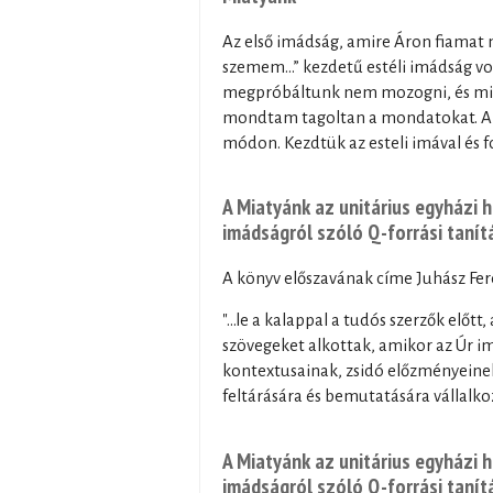
Az első imádság, amire Áron fiamat 
szemem…” kezdetű estéli imádság vol
megpróbáltunk nem mozogni, és miv
mondtam tagoltan a mondatokat. Az
módon. Kezdtük az esteli imával és fo
A Miatyánk az unitárius egyházi 
imádságról szóló Q-forrási taní
A könyv előszavának címe Juhász Fer
"...le a kalappal a tudós szerzők el
szövegeket alkottak, amikor az Úr i
kontextusainak, zsidó előzményeinek
feltárására és bemutatására vállalkozt
A Miatyánk az unitárius egyházi 
imádságról szóló Q-forrási taní