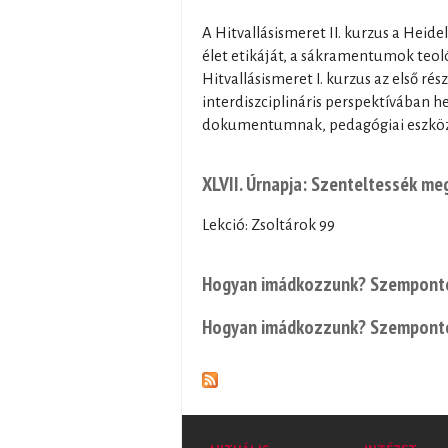
A Hitvallásismeret II. kurzus a Heide
élet etikáját, a sákramentumok teoló
Hitvallásismeret I. kurzus az első r
interdiszciplináris perspektívában he
dokumentumnak, pedagógiai eszközne
XLVII. Úrnapja: Szenteltessék me
Lekció: Zsoltárok 99
Hogyan imádkozzunk? Szemponto
Hogyan imádkozzunk? Szemponto