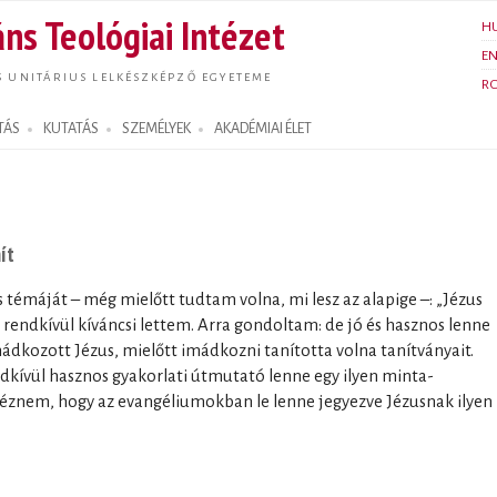
Ugrás a
ns Teológiai Intézet
H
tartalomra
E
S UNITÁRIUS LELKÉSZKÉPZŐ EGYETEME
R
TÁS
KUTATÁS
SZEMÉLYEK
AKADÉMIAI ÉLET
ít
témáját – még mielőtt tudtam volna, mi lesz az alapige –: „Jézus
rendkívül kíváncsi lettem. Arra gondoltam: de jó és hasznos lenne
ádkozott Jézus, mielőtt imádkozni tanította volna tanítványait.
dkívül hasznos gyakorlati útmutató lenne egy ilyen minta-
déznem, hogy az evangéliumokban le lenne jegyezve Jézusnak ilyen