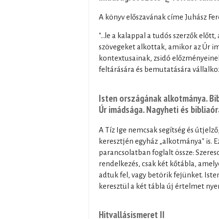
A könyv előszavának címe Juhász Fer
"...le a kalappal a tudós szerzők el
szövegeket alkottak, amikor az Úr i
kontextusainak, zsidó előzményeinek
feltárására és bemutatására vállalkozt
Isten országának alkotmánya. Bibl
Úr imádsága. Nagyheti és bibliaó
A Tíz Ige nemcsak segítség és útjelz
keresztjén egyház „alkotmánya" is. Ez
parancsolatban foglalt össze: Szeresd
rendelkezés, csak két kőtábla, amel
adtuk fel, vagy betörik fejünket. Is
keresztül a két tábla új értelmet ny
Hitvallásismeret II