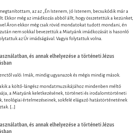
megtanítottam, az az „Én Istenem, jó Istenem, becsukódik már a
t. Ekkor még az imádkozás abból állt, hogy összetettük a kezünket
el Áron ekkor még csak rövid mondatokat tudott mondani, én
után nem sokkal bevezettük a Miatyánk imádkozását is hasonló
lytattuk az Úr imádságával. Vagyis folytattuk volna.
használatban, és annak elhelyezése a történeti Jézus
tásban
enctől való: Imák, mindig ugyanazok és mégis mindig mások.
őtt, akik a költő-lángész mondatmuzsikájához mindenben méltó
mája, a Miatyánk keletkezésének, történeti és irodalomtörténeti
, teológiai értelmezéseinek, sokfelé elágazó hatástörténetének
ak. [...]
használatban, és annak elhelyezése a történeti Jézus
tásban