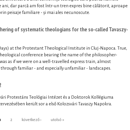
 ani, dar parcă am fost într-un tren expres bine călătorit, aproape
prin peisaje familiare - și mai ales necunoscute.
hering of systematic theologians for the so-called Tavaszy-
ays) at the Protestant Theological Institute in Cluj-Napoca. True,
 theological conference bearing the name of the philosopher-
 was as if we were on a well-travelled express train, almost
through familiar - and especially unfamiliar - landscapes.
2
vári Protestáns Teológiai Intézet és a Doktorok Kollégiuma
ervezésében került sor a első Kolozsvári Tavaszy Napokra.
1
2
következő ›
utolsó »