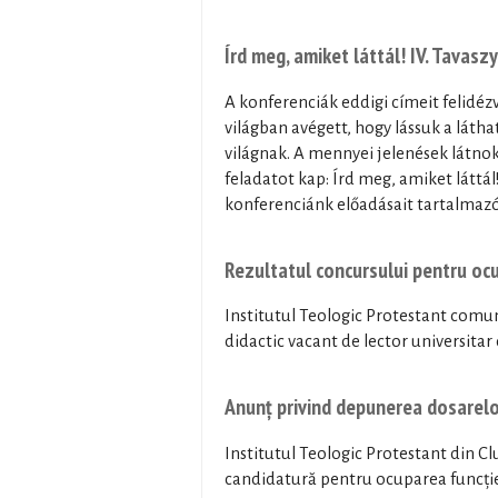
Írd meg, amiket láttál! IV. Tavas
A konferenciák eddigi címeit felidé
világban avégett, hogy lássuk a láth
világnak. A mennyei jelenések látnok
feladatot kap: Írd meg, amiket láttál
konferenciánk előadásait tartalmazó 
Rezultatul concursului pentru ocu
Institutul Teologic Protestant comu
didactic vacant de lector universitar
Anunț privind depunerea dosarelo
Institutul Teologic Protestant din C
candidatură pentru ocuparea funcției