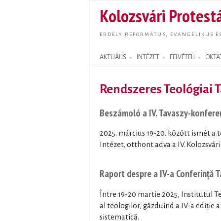
Kolozsvári Protestá
ERDÉLY REFORMÁTUS, EVANGÉLIKUS É
AKTUÁLIS
INTÉZET
FELVÉTELI
OKTA
Search form
Rendszeres Teológiai 
Beszámoló a IV. Tavaszy-konfere
2025. március 19-20. között ismét a 
Intézet, otthont adva a IV. Kolozsvá
Raport despre a IV-a Conferință 
Între 19-20 martie 2025, Institutul 
al teologilor, găzduind a IV-a ediție 
sistematică.