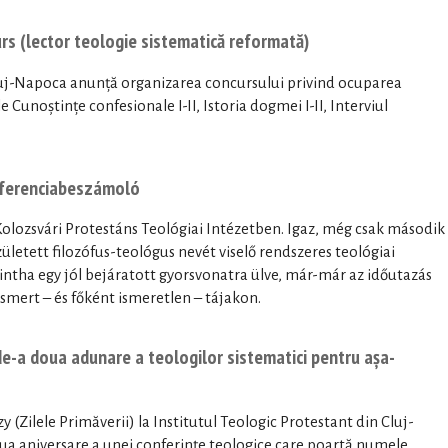
urs (lector teologie sistematică reformată)
Cluj-Napoca anunță organizarea concursului privind ocuparea
e Cunoștințe confesionale I-II, Istoria dogmei I-II, Interviul
onferenciabeszámoló
olozsvári Protestáns Teológiai Intézetben. Igaz, még csak második
ületett filozófus-teológus nevét viselő rendszeres teológiai
intha egy jól bejáratott gyorsvonatra ülve, már-már az időutazás
smert – és főként ismeretlen – tájakon.
e-a doua adunare a teologilor sistematici pentru așa-
y (Zilele Primăverii) la Institutul Teologic Protestant din Cluj-
ua aniversare a unei conferințe teologice care poartă numele