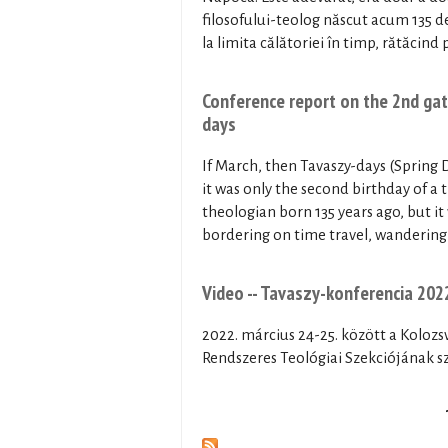
filosofului-teolog născut acum 135 de
la limita călătoriei în timp, rătăcind 
Conference report on the 2nd gat
days
If March, then Tavaszy-days (Spring D
it was only the second birthday of a
theologian born 135 years ago, but it
bordering on time travel, wandering 
Video -- Tavaszy-konferencia 202
2022. március 24-25. között a Kolozs
Rendszeres Teológiai Szekciójának sz
Oldalak