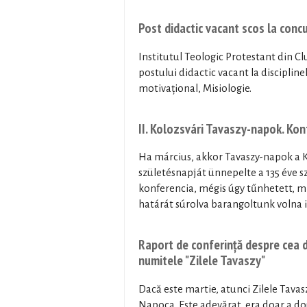
Post didactic vacant scos la conc
Institutul Teologic Protestant din 
postului didactic vacant la disciplinel
motivațional, Misiologie.
II. Kolozsvári Tavaszy-napok. K
Ha március, akkor Tavaszy-napok a K
születésnapját ünnepelte a 135 éve sz
konferencia, mégis úgy tűnhetett, m
határát súrolva barangoltunk volna i
Raport de conferință despre cea d
numitele "Zilele Tavaszy"
Dacă este martie, atunci Zilele Tavasz
Napoca. Este adevărat, era doar a do