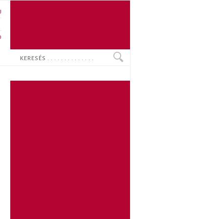
U
N
O
Keresés