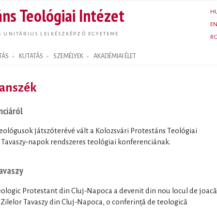
Ugrás a
ns Teológiai Intézet
H
tartalomra
E
S UNITÁRIUS LELKÉSZKÉPZŐ EGYETEME
R
TÁS
KUTATÁS
SZEMÉLYEK
AKADÉMIAI ÉLET
Tanszék
nciáról
teológusok játszóterévé vált a Kolozsvári Protestáns Teológiai
ri Tavaszy-napok rendszeres teológiai konferenciának.
Tavaszy
Teologic Protestant din Cluj-Napoca a devenit din nou locul de joacă
a Zilelor Tavaszy din Cluj-Napoca, o conferință de teologică