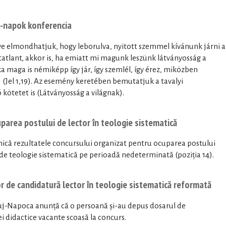
zy-napok konferencia
zve elmondhatjuk, hogy leborulva, nyitott szemmel kívánunk járni a
atatlant, akkor is, ha emiatt mi magunk leszünk látványosság a
a maga is némiképp így jár, így szemlél, így érez, miközben
! (Jel 1,19). Az esemény keretében bemutatjuk a tavalyi
kötetet is (Látványosság a világnak).
parea postului de lector în teologie sistematică
nică rezultatele concursului organizat pentru ocuparea postului
 de teologie sistematică pe perioadă nedeterminată (poziția 14).
r de candidatură lector în teologie sistematică reformată
luj-Napoca anunță că o persoană și-au depus dosarul de
 didactice vacante scoasă la concurs.