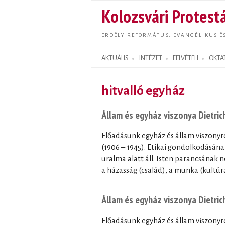
Kolozsvári Protestá
ERDÉLY REFORMÁTUS, EVANGÉLIKUS É
AKTUÁLIS
INTÉZET
FELVÉTELI
OKTA
Search form
hitvalló egyház
Állam és egyház viszonya Dietri
Előadásunk egyház és állam viszonyr
(1906 – 1945). Etikai gondolkodásána
uralma alatt áll. Isten parancsának
a házasság (család), a munka (kultúr
Állam és egyház viszonya Dietri
Előadásunk egyház és állam viszonyr