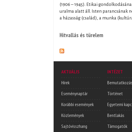
(1906 – 1945). Etikai gondolkodásána
uralma alatt áll. Isten parancsának
a házasság (család), a munka (kultúr
Hitvallás és türelem
AKTUÁLIS
INTÉZET
Hírek
Bemutatkozá
Eseménynaptár
Történet
Korábbi események
Egyetemi kapc
Közlemények
Bentlakás
Sajtóvisszhang
Támogatók