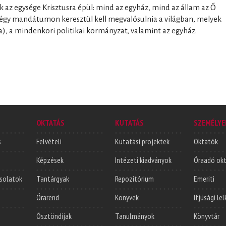
k az egysége Krisztusra épül: mind az egyház, mind az állam az Ő
 négy mandátumon keresztül kell megvalósulnia a világban, melyek
a), a mindenkori politikai kormányzat, valamint az egyház.
OKTATÁS
KUTATÁS
SZEMÉLYE
s
Felvételi
Kutatási projektek
Oktatók
Képzések
Intézeti kiadványok
Óraadó ok
solatok
Tantárgyak
Repozitórium
Emeriti
Órarend
Könyvek
Ifjúsági le
Ösztöndíjak
Tanulmányok
Könyvtár