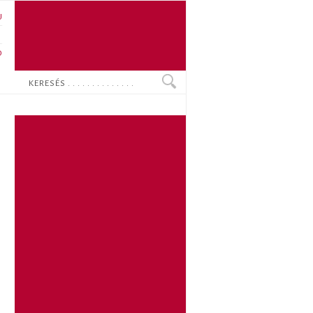
U
N
O
Keresés