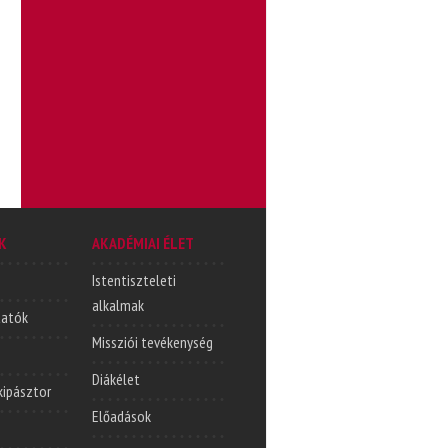
K
AKADÉMIAI ÉLET
Istentiszteleti
alkalmak
tatók
Missziói tevékenység
Diákélet
lkipásztor
Előadások