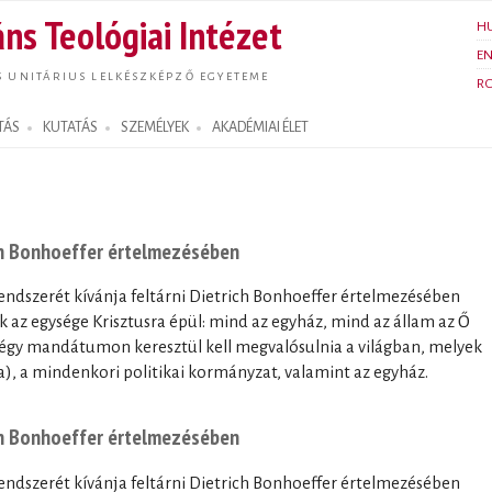
Ugrás a
ns Teológiai Intézet
H
tartalomra
E
S UNITÁRIUS LELKÉSZKÉPZŐ EGYETEME
R
TÁS
KUTATÁS
SZEMÉLYEK
AKADÉMIAI ÉLET
ch Bonhoeffer értelmezésében
endszerét kívánja feltárni Dietrich Bonhoeffer értelmezésében
k az egysége Krisztusra épül: mind az egyház, mind az állam az Ő
 négy mandátumon keresztül kell megvalósulnia a világban, melyek
a), a mindenkori politikai kormányzat, valamint az egyház.
ch Bonhoeffer értelmezésében
endszerét kívánja feltárni Dietrich Bonhoeffer értelmezésében